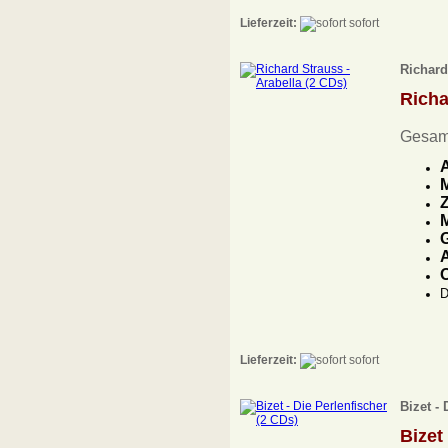
Lieferzeit:
sofort
Richard
Rich
Gesam
A
Z
M
G
A
O
D
Lieferzeit:
sofort
Bizet - 
Bizet