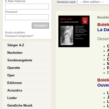
E-Mail-Adresse
Sortieren nach
Passwort
Boieldi
Boie
Anmelden
La D
Konto erstellen
Passwort vergessen?
Gesam
Sänger A-Z
G
A
Neuheiten
J
D
Sonderangebote
M
Operette
R
D
Oper
Boie
Editionen
Ouver
Acoustics
L
J
Lieder
Geistliche Musik