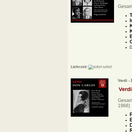
Gesam
T
I
K
B
O
D
Lieferzeit:
sofort
Verdi -
Verd
Gesam
1968)
P
E
D
R