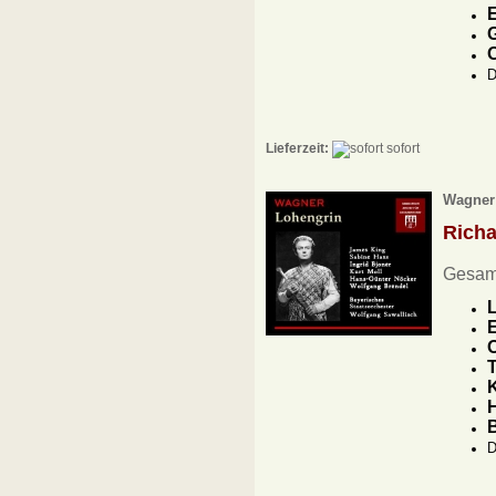
E
G
D
Lieferzeit:
sofort
Wagner 
Rich
Gesam
L
E
O
K
H
D