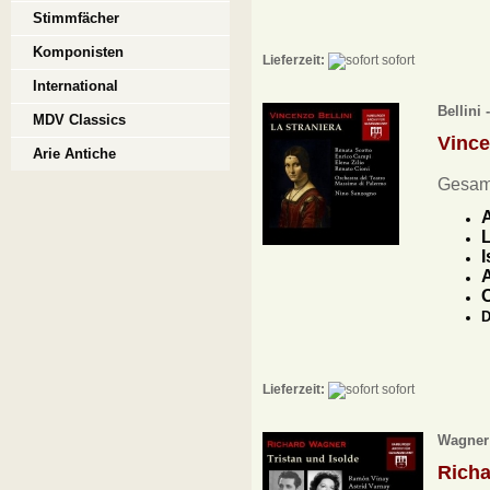
Stimmfächer
Komponisten
Lieferzeit:
sofort
International
Bellini 
MDV Classics
Vince
Arie Antiche
Gesam
A
L
I
A
O
D
Lieferzeit:
sofort
Wagner 
Rich