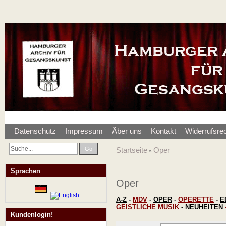
Datenschutz
Impressum
Ãber uns
Kontakt
Widerrufsre
Go
Startseite
Oper
»
Sprachen
Oper
A-Z
-
MDV
-
OPER
-
OPERETTE
-
E
GEISTLICHE MUSIK
-
NEUHEITEN
Kundenlogin!