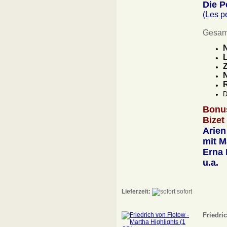
Die P
(Les p
Gesam
N
L
Z
N
D
Bonu
Bizet
Arien
mit M
Erna 
u.a.
Lieferzeit:
sofort
Friedri