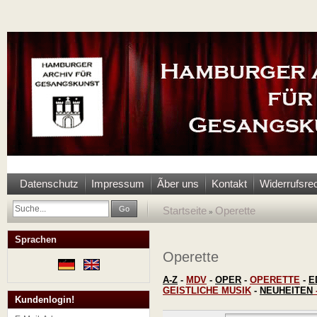
Datenschutz
Impressum
Ãber uns
Kontakt
Widerrufsre
Go
Startseite
Operette
»
Sprachen
Operette
A-Z
-
MDV
-
OPER
-
OPERETTE
-
E
GEISTLICHE MUSIK
-
NEUHEITEN
Kundenlogin!