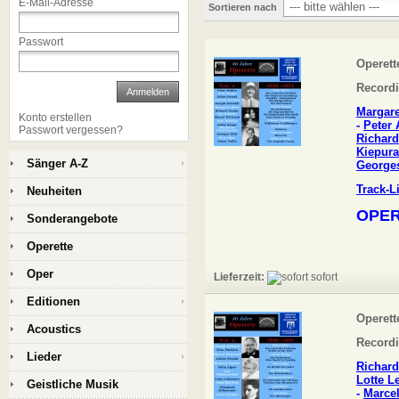
E-Mail-Adresse
Sortieren nach
Passwort
Operette
Recordi
Anmelden
Margar
Konto erstellen
-
Peter 
Passwort vergessen?
Richard
Kiepura
Sänger A-Z
Georges
Track-L
Neuheiten
OPER
Sonderangebote
Operette
Oper
Lieferzeit:
sofort
Editionen
Operette
Acoustics
Recordi
Lieder
Richard
Lotte 
Geistliche Musik
-
Marcel