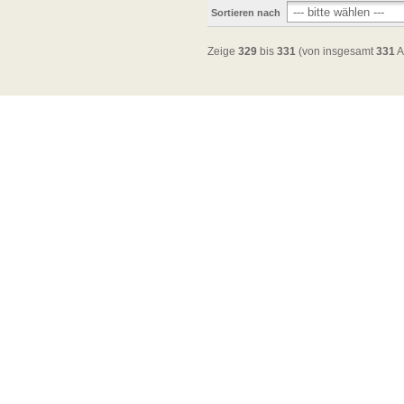
Sortieren nach
Zeige
329
bis
331
(von insgesamt
331
A