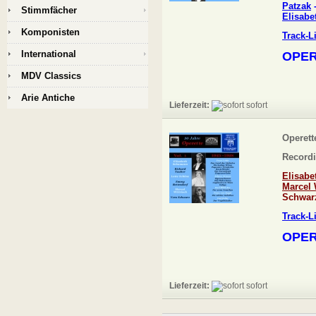
Patzak
Stimmfächer
Elisabe
Komponisten
Track-L
International
OPER
MDV Classics
Arie Antiche
Lieferzeit:
sofort
Operette
Recordi
Elisab
Marcel 
Schwar
Track-L
OPER
Lieferzeit:
sofort