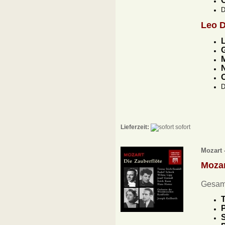
D
Leo 
G
M
N
D
Lieferzeit:
sofort
Mozart 
Moza
Gesam
T
P
S