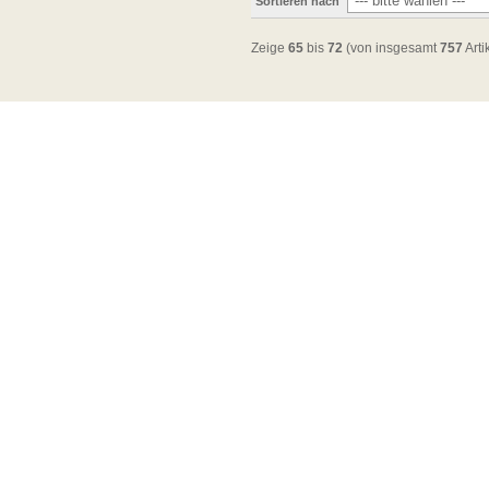
Sortieren nach
Zeige
65
bis
72
(von insgesamt
757
Arti