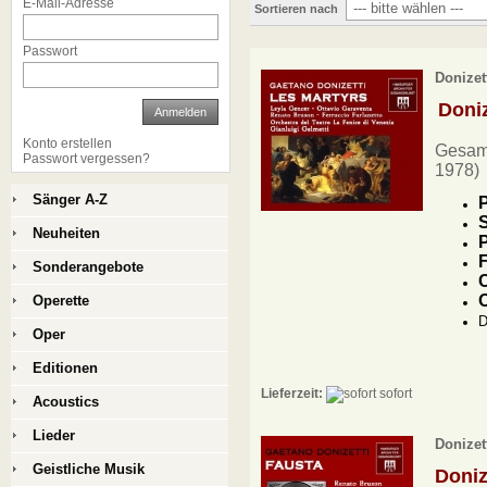
E-Mail-Adresse
Sortieren nach
Passwort
Donizet
Doni
Anmelden
Konto erstellen
Gesamt
Passwort vergessen?
1978)
Sänger A-Z
P
S
Neuheiten
P
F
Sonderangebote
C
O
Operette
D
Oper
Editionen
Lieferzeit:
sofort
Acoustics
Lieder
Donizett
Geistliche Musik
Doniz