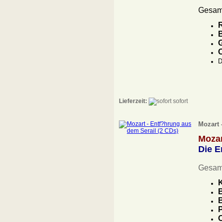
Gesamt
R
B
G
D
Lieferzeit:
sofort
Mozart 
Moza
Die E
Gesam
K
B
B
P
O