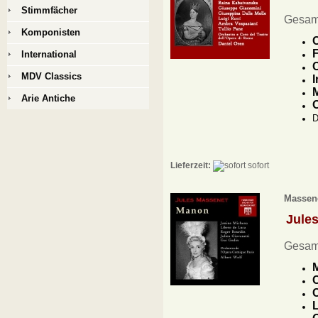
Stimmfächer
Gesam
Komponisten
C
F
International
C
MDV Classics
I
M
Arie Antiche
O
D
Lieferzeit:
sofort
Massene
Jule
Gesam
M
C
C
L