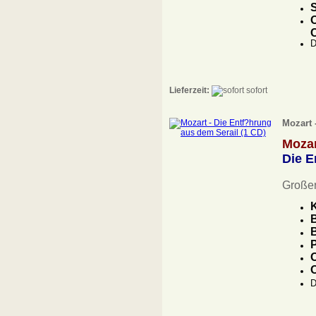
S
O
D
Lieferzeit:
sofort
Mozart 
Moza
Die E
Großer
K
B
B
P
O
O
D