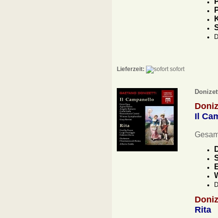
P
P
K
D
Lieferzeit:
sofort
Donizet
Doniz
Il Ca
Gesamt
D
S
E
D
Doniz
Rita