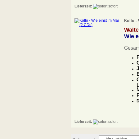
Lieferzeit:
sofort
Kollo -
Walte
Wie e
Gesam
F
O
J
B
C
M
D
Lieferzeit:
sofort