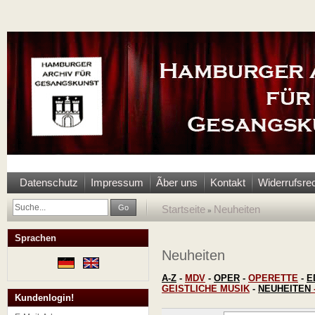
Datenschutz
Impressum
Ãber uns
Kontakt
Widerrufsre
Go
Startseite
Neuheiten
»
Sprachen
Neuheiten
A-Z
-
MDV
-
OPER
-
OPERETTE
-
E
GEISTLICHE MUSIK
-
NEUHEITEN
Kundenlogin!