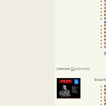
V
V
P
P
P
P
P
T
Lieferzeit:
sofort
Ernst K