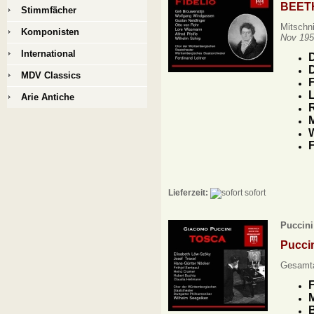
BEET
Stimmfächer
Mitschni
Komponisten
Nov 195
International
D
D
MDV Classics
F
L
Arie Antiche
R
M
F
Lieferzeit:
sofort
Puccini
Pucci
Gesamta
F
M
B