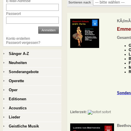
E-Mail-Adresse
Sortieren nach
Passwort
KÃ¡lmÃ¡
Emmer
Anmelden
Gesamt
Konto erstellen
Passwort vergessen?
G
G
Sänger A-Z
L
B
Neuheiten
F
M
Sonderangebote
R
Operette
Oper
Sonder
Editionen
Acoustics
Lieferzeit:
sofort
Lieder
Beethov
Geistliche Musik