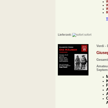
R
T
Lieferzeit:
sofort
Verdi -
Giuse
Gesamt
Amateur
Septem
M
K
F
A
A
C