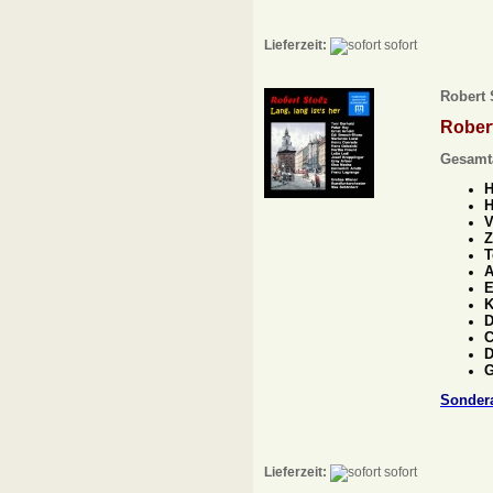
Lieferzeit:
sofort
Robert S
Robert
Gesamt
H
H
V
Z
T
A
E
K
D
C
D
G
Sonder
Lieferzeit:
sofort