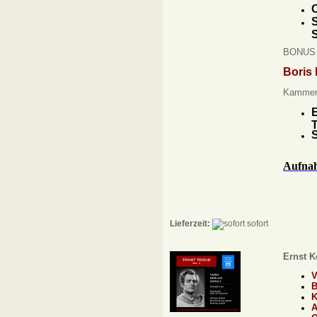
C
S
BONUS 
Boris 
Kammero
T
S
Aufnah
Lieferzeit:
sofort
Ernst K
V