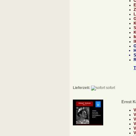
I
H
R
T
Lieferzeit:
sofort
Ernst K
V