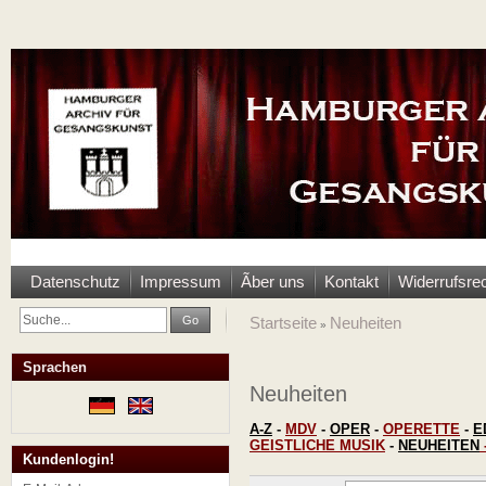
Datenschutz
Impressum
Ãber uns
Kontakt
Widerrufsre
Go
Startseite
Neuheiten
»
Sprachen
Neuheiten
A-Z
-
MDV
-
OPER
-
OPERETTE
-
E
GEISTLICHE MUSIK
-
NEUHEITEN
Kundenlogin!