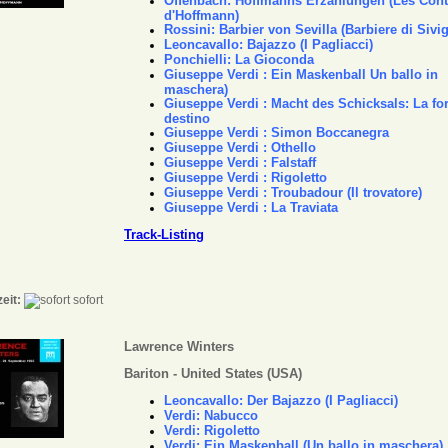
Offenbach: Hoffmanns Erzählungen (Les Con
d'Hoffmann)
Rossini: Barbier von
Sevilla (Barbiere di Sivig
Leoncavallo: Bajazzo (I Pagliacci)
Ponchielli: La Gioconda
Giuseppe Verdi :
Ein Maskenball Un ballo in
maschera)
Giuseppe Verdi : Macht des Schicksals: La fo
destino
Giuseppe Verdi : Simon Boccanegra
Giuseppe Verdi : Othello
Giuseppe Verdi : Falstaff
Giuseppe Verdi : Rigoletto
Giuseppe Verdi : Troubadour (Il trovatore)
Giuseppe Verdi : La Traviata
Track-Listing
zeit:
sofort
Lawrence Winters
Bariton - United States (USA)
Leoncavallo
:
Der Bajazzo (I Pagliacci)
Verdi:
Nabucco
Verdi:
Rigoletto
Verdi:
Ein Maskenball (Un ballo in maschera)