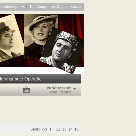
Kundenlogin
Kundengruppe: Gast
Kasse
erangebote Operette
Ihr Warenkorb
keine Produkte
Seite:
[<<]
1
...
12
13
14
15