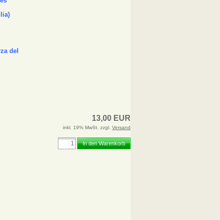
tes
lia)
rza del
13,00 EUR
inkl. 19% MwSt. zzgl.
Versand
In den Warenkorb