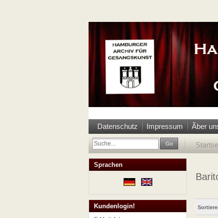
Datenschutz
Impressum
Ãber un
Go
Startse
Sprachen
Barit
Kundenlogin!
Sortier