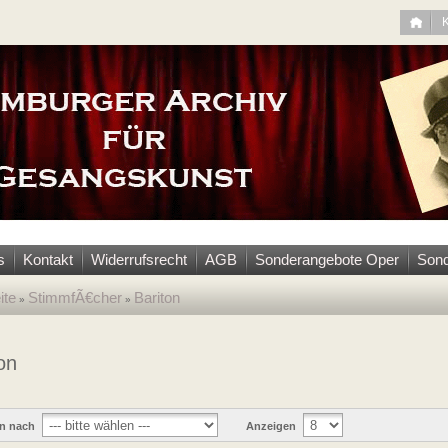
s
Kontakt
Widerrufsrecht
AGB
Sonderangebote Oper
Sond
ite
StimmfÃ€cher
Bariton
»
»
on
en nach
Anzeigen