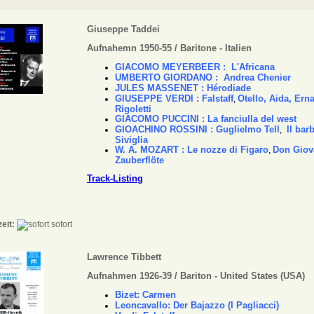
Giuseppe Taddei
Aufnahemn 1950-55 / Baritone - Italien
GIACOMO MEYERBEER : L'Africana
UMBERTO GIORDANO : Andrea Chenier
JULES MASSENET : Hérodiade
GIUSEPPE VERDI : Falstaff
Otello, Aida, Ern
,
Rigoletti
GIACOMO PUCCINI : La
fanciulla del west
GIOACHINO ROSSINI : Guglielmo Tell
Il barb
,
Siviglia
W. A. MOZART : Le nozze di Figaro
Don Giov
,
Zauberflöte
Track-Listing
zeit:
sofort
Lawrence Tibbett
Aufnahmen 1926-39 / Bariton - United States (USA)
Bizet: Carmen
Leoncavallo: Der Bajazzo (I Pagliacci)