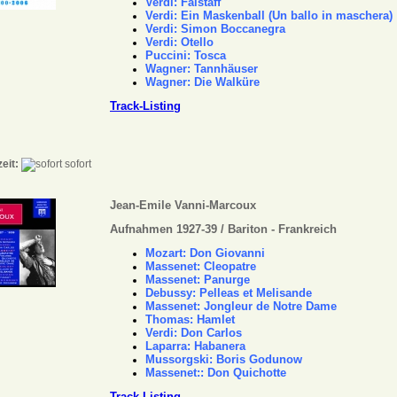
Verdi: Falstaff
Verdi: Ein Maskenball (Un ballo in maschera)
Verdi: Simon Boccanegra
Verdi: Otello
Puccini: Tosca
Wagner: Tannhäuser
Wagner: Die Walküre
Track-Listing
zeit:
sofort
Jean-Emile Vanni-Marcoux
Aufnahmen 1927-39 / Bariton - Frankreich
Mozart: Don Giovanni
Massenet: Cleopatre
Massenet: Panurge
Debussy: Pelleas et Melisande
Massenet: Jongleur de Notre Dame
Thomas: Hamlet
Verdi: Don Carlos
Laparra: Habanera
Mussorgski: Boris Godunow
Massenet:: Don Quichotte
Track-Listing