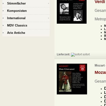
Verd
Stimmfächer
Gesam
Komponisten
International
Metrop
MDV Classics
M
L
M
Arie Antiche
B
M
Lieferzeit:
sofort
Mozart 
Moza
Gesamt
D
L
D
D
D