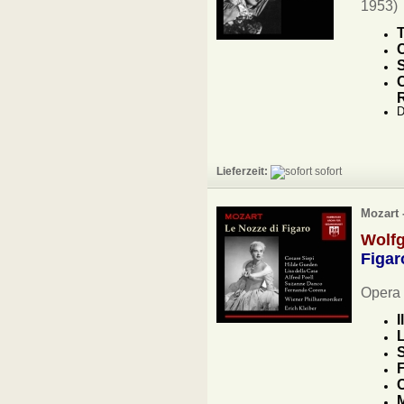
1953)
T
C
S
D
Lieferzeit:
sofort
Mozart 
Wolf
Figar
Opera 
I
L
S
F
M