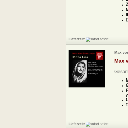
Z
M
I
D
Lieferzeit:
sofort
Max von
Max v
Gesamt
M
G
F
O
D
Lieferzeit:
sofort