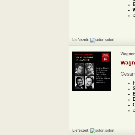
B
D
Lieferzeit:
sofort
Wagner 
Wag
Gesam
H
S
E
D
O
D
Lieferzeit:
sofort