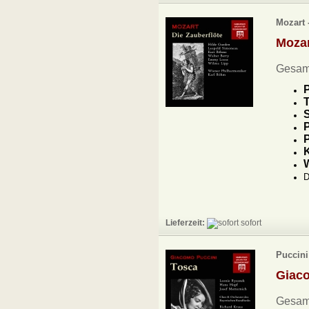
Mozart 
Moza
Gesam
P
S
P
K
D
Lieferzeit:
sofort
Puccini
Giac
Gesam