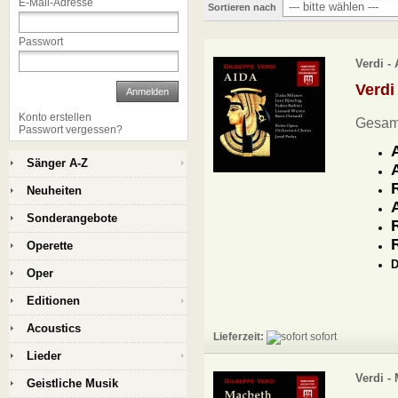
E-Mail-Adresse
Sortieren nach
Passwort
Verdi - 
Verd
Anmelden
Konto erstellen
Gesam
Passwort vergessen?
Sänger A-Z
Neuheiten
Sonderangebote
Operette
D
Oper
Editionen
Acoustics
Lieferzeit:
sofort
Lieder
Verdi -
Geistliche Musik