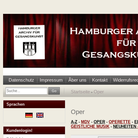
Datenschutz
Impressum
Ãber uns
Kontakt
Widerrufsre
Go
Startseite
Oper
»
Sprachen
Oper
A-Z
-
MDV
-
OPER
-
OPERETTE
-
E
GEISTLICHE MUSIK
-
NEUHEITEN
Kundenlogin!