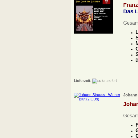
Franz
Das L
Gesam
L
M
G
D
Lieferzeit:
sofort
Johann 
Joha
Gesam
F
G
G