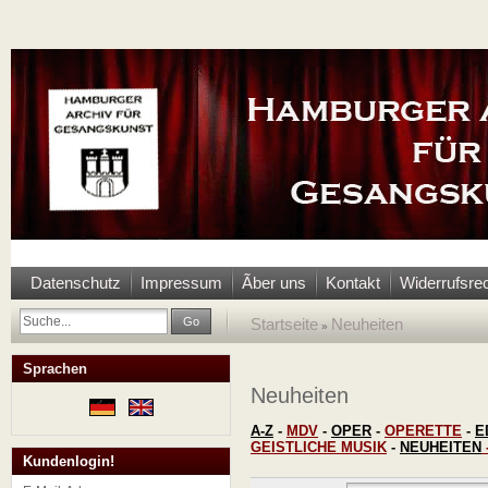
Datenschutz
Impressum
Ãber uns
Kontakt
Widerrufsre
Go
Startseite
Neuheiten
»
Sprachen
Neuheiten
A-Z
-
MDV
-
OPER
-
OPERETTE
-
E
GEISTLICHE MUSIK
-
NEUHEITEN
Kundenlogin!