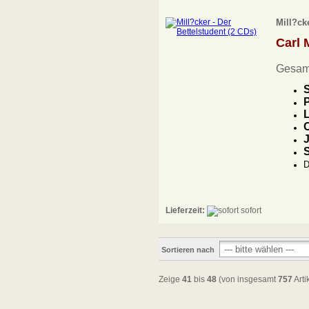
Mill?ck
Carl 
Gesam
S
P
L
O
J
D
Lieferzeit:
sofort
Sortieren nach
Zeige
41
bis
48
(von insgesamt
757
Arti