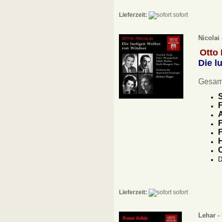
Lieferzeit:
sofort
Nicolai
Otto 
Die l
Gesam
S
F
A
F
F
H
D
Lieferzeit:
sofort
Lehar -