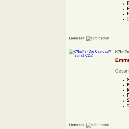
F
P
D
Lieferzeit:
sofort
K?lm?n 
Emme
Gesam
S
E
K
F
D
Lieferzeit:
sofort