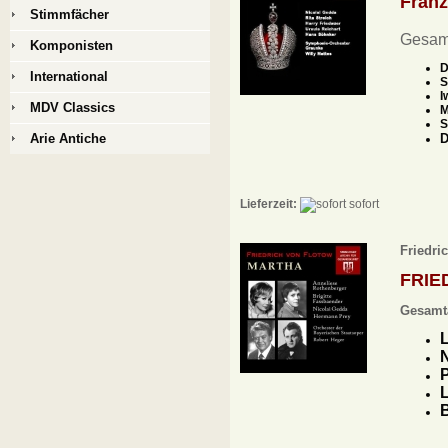
Fran
Stimmfächer
Gesam
Komponisten
D
International
S
I
MDV Classics
M
S
Arie Antiche
D
Lieferzeit:
sofort
Friedri
FRIE
Gesamt
L
N
P
L
B