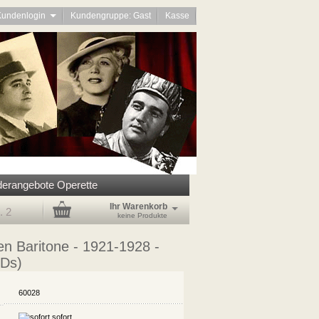
Kundenlogin
Kundengruppe: Gast
Kasse
erangebote Operette
Ihr Warenkorb
. 2
keine Produkte
n Baritone - 1921-1928 -
CDs)
60028
sofort