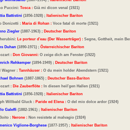
o Puccini:
Tosca :
Già mi dicon venal (1921)
tia Battistini
(1856-1928) ;
Italienischer Bariton
 Donizetti :
Maria di Rohan :
Voce fatal di morte (1921)
nno Ziegler
(1887-1963) ;
Deutscher Bariton
herubini:
Le porteur d'eau
(Der Wasserträger) :
Segne, Gottheit, mein Be
ns Duhan
(1890-1971) ;
Österreichischer Bariton
ozart :
Don Giovanni:
O zeige dich am Fenster (1922)
inrich Rehkemper
(1894-1949) ;
Deutscher Bariton
d Wagner :
Tannhäuser :
O du mein holder Abendstern (1921)
chael Bohnen
(1887-1865) ;
Deutscher Bass-Bariton
ozart :
Die Zauberflöte :
In diesen heil'gen Hallen (1921)
tia
Battistini
(1856-1928) ;
Italienischer Bariton
ph Willbald Gluck :
Paride ed Elena :
O del mio dolce ardor (1924)
lo Galeffi
(1882-1961) ;
Italienischer Bariton
Boito :
Nerone :
Non resistete al malvagio (1924)
enico Viglione-Borghese
(1877-1957) ;
Italienischer Bariton