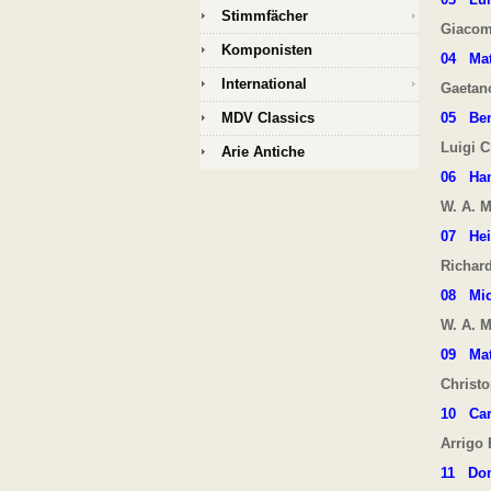
Stimmfächer
Giacom
Komponisten
04
Mat
International
Gaetano
MDV Classics
05
Be
Luigi C
Arie Antiche
06
Ha
W. A. M
07
He
Richar
08
Mi
W. A. M
09 Mat
Christo
10
Car
Arrigo 
11
Dom