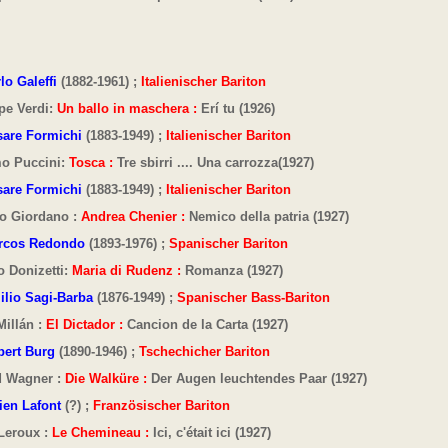
lo Galeffi
(1882-1961) ;
Italienischer Bariton
pe Verdi:
Un ballo in maschera :
Erí tu (1926)
sare Formichi
(1883-1949) ;
Italienischer Bariton
o Puccini:
Tosca :
Tre sbirri .... Una carrozza(1927)
are Formichi
(1883-1949) ;
Italienischer Bariton
o Giordano :
Andrea Chenier :
Nemico della patria
(1927)
rcos Redondo
(1893-1976) ;
Spanischer Bariton
 Donizetti:
Maria di Rudenz :
Romanza (1927)
lio Sagi-Barba
(1876-1949) ;
Spanischer Bass-Bariton
Millán :
El Dictador :
Cancion de la Carta (1927)
bert Burg
(1890-1946) ;
Tschechicher Bariton
d Wagner :
Die Walküre :
Der Augen leuchtendes Paar (1927)
ien Lafont
(?) ;
Französischer Bariton
Leroux :
Le Chemineau :
Ici, c'était ici (1927)