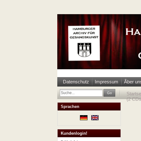
Datenschutz
Impressum
Ãber un
Go
Startse
(2 CDs
Sprachen
Kundenlogin!