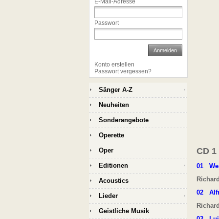
E-Mail-Adresse
Passwort
Anmelden
Konto erstellen
Passwort vergessen?
Sänger A-Z
Neuheiten
Sonderangebote
Operette
CD 1
Oper
Editionen
01
We
Richar
Acoustics
02
Alf
Lieder
Richar
Geistliche Musik
03
Lu