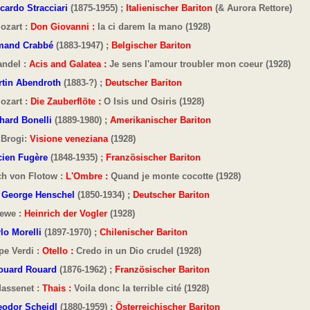
cardo Stracciari
(1875-1955) ;
Italienischer Bariton
(& Aurora Rettore)
ozart :
Don Giovanni :
la ci darem la mano (1928)
mand Crabbé
(1883-1947) ;
Belgischer Bariton
andel :
Acis and Galatea :
Je sens l'amour troubler mon coeur (1928)
rtin Abendroth
(1883-?) ;
Deutscher Bariton
ozart :
Die Zauberflöte :
O Isis und Osiris (1928)
hard Bonelli
(1889-1980) ;
Amerikanischer Bariton
 Brogi:
Visione veneziana
(1928)
cien Fugère
(1848-1935) ;
Französischer Bariton
ch von Flotow :
L'Ombre :
Quand je monte cocotte (1928)
r George Henschel
(1850-1934) ;
Deutscher Bariton
oewe :
Heinrich der Vogler
(1928)
lo Morelli
(1897-1970) ;
Chilenischer Bariton
pe Verdi :
Otello :
Credo in un Dio crudel (1928)
ouard Rouard
(1876-1962) ;
Französischer Bariton
Massenet :
Thais :
Voila donc la terrible cité (1928)
eodor Scheidl
(1880-1959) ;
Österreichischer Bariton