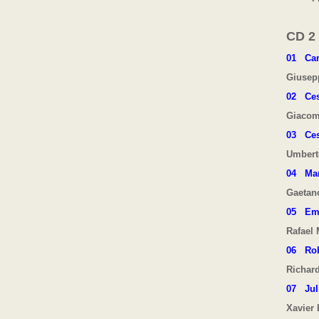
CD 2
01
Car
Giusep
02
Ce
Giacom
03 Ces
Umbert
04
Ma
Gaetano
05
Emi
Rafael 
06
Ro
Richar
07
Jul
Xavier 