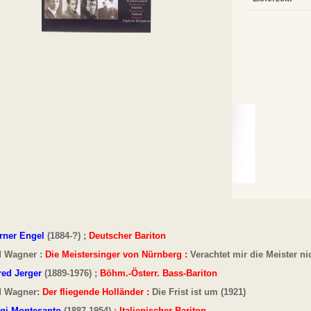
rner Engel
(1884-?) ;
Deutscher Bariton
d Wagner :
Die Meistersinger von Nürnberg :
Verachtet mir die Meister ni
red Jerger
(1889-1976) ;
Böhm.-Österr. Bass-Bariton
d Wagner:
Der fliegende Holländer :
Die Frist ist um (1921)
igi Montesanto
(1887-1954) ;
Italienischer Bariton