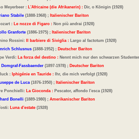
o Meyerbeer :
L'Africaine (die Afrikanerin) :
Dir, o Königin (1928)
iano Stabile
(1888-1968) ;
Italienischer Bariton
ozart :
Le nozze di Figaro :
Non più andrai (1928)
llo Granforte
(1886-1975) ;
Italienischer Bariton
hino Rossini:
Il barbiere di Siviglia :
Largo al factotum
(1928)
inrich Schlusnus
(1888-1952) ;
Deutscher Bariton
pe Verdi:
La forza del destino :
Nennt mich nur den schwarzen Studenten
i Domgraf-Fassbaender
(1897-1978) ;
Deutscher Bariton
luck :
Iphigénie en Tauride :
Ihr, die mich verfolgt
(1928)
useppe de Luca
(1876-1950) ;
Italienischer Bariton
e Ponchielli:
La Gioconda :
Pescator, affondo l'esca (1928)
hard Bonelli
(1889-1980) ;
Amerikanischer Bariton
osti:
Luna d'estate
(1928)