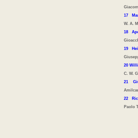
Giacom
17
Mar
W. A. M
18
Apo
Gioacc
19
He
Giusep
20
Will
C. W. G
21
Gi
Amilcar
22
Ric
Paolo T