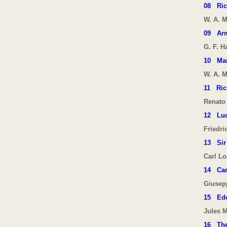
08
Ric
W. A. M
09
Ar
G. F. H
10
Ma
W. A. M
11
Ric
Renato
12
Lu
Friedri
13
Si
Carl L
14
Car
Giusep
15
Ed
Jules 
16
Th