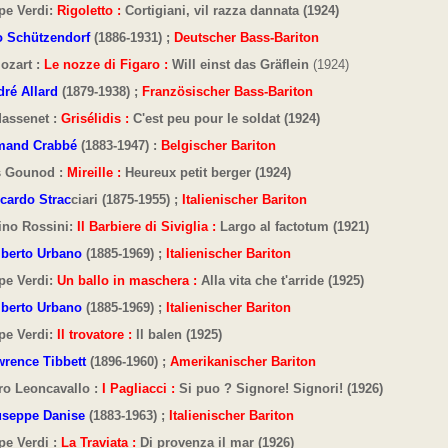
pe Verdi:
Rigoletto :
Cortigiani, vil razza dannata (1924)
o Schützendorf
(1886-1931) ;
Deutscher Bass-Bariton
ozart :
Le nozze di Figaro :
Will einst das Gräflein
(1924)
ré Allard
(1879-1938) ;
Französischer Bass-Bariton
Massenet :
Grisélidis :
C'est peu pour le soldat (1924)
mand Crabbé
(1883-1947) :
Belgischer Bariton
s Gounod :
Mireille :
Heureux petit berger (1924)
cardo Strac
ciari (1875-1955) ;
Italienischer Bariton
ino Rossini:
Il Barbiere di Siviglia :
Largo al factotum
(1921)
berto Urbano
(1885-1969) ;
Italienischer Bariton
pe Verdi:
Un ballo in maschera :
Alla vita che t'arride (1925)
erto Urbano
(1885-1969) ;
Italienischer Bariton
pe Verdi:
Il trovatore :
Il balen (1925)
rence Tibbett
(1896-1960) ;
Amerikanischer Bariton
ro Leoncavallo :
I Pagliacci :
Si puo ? Signore! Signori! (1926)
useppe Danise
(1883-1963) ;
Italienischer Bariton
pe Verdi :
La Traviata :
Di provenza il mar
(1926)