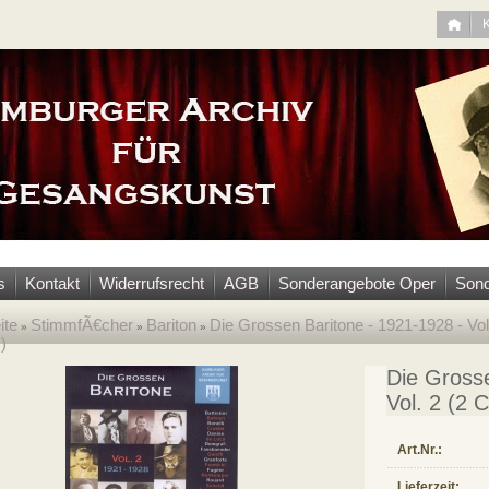
s
Kontakt
Widerrufsrecht
AGB
Sonderangebote Oper
Sond
ite
StimmfÃ€cher
Bariton
Die Grossen Baritone - 1921-1928 - Vol
»
»
»
)
Die Grosse
Vol. 2 (2 
Art.Nr.:
Lieferzeit: