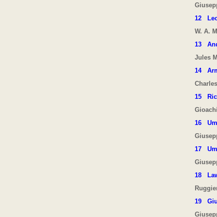
Giusep
12
Le
W. A. M
13
And
Jules 
14
Ar
Charle
15
Ric
Gioach
16
Um
Giusep
17 Umb
Giusep
18
Law
Ruggie
19
Gi
Giusep