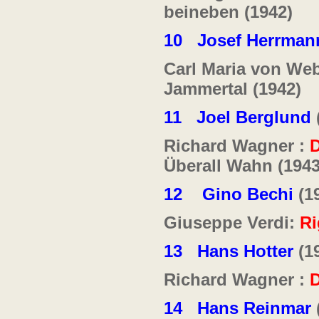
beineben (1942)
10
Josef Herrman
Carl Maria von We
Jammertal (1942)
11
Joel Berglund
Richard Wagner :
D
Überall Wahn (1943
12
Gino Bechi
(1
Giuseppe Verdi:
Ri
13
Hans Hotter
(1
Richard Wagner :
D
14
Hans Reinmar