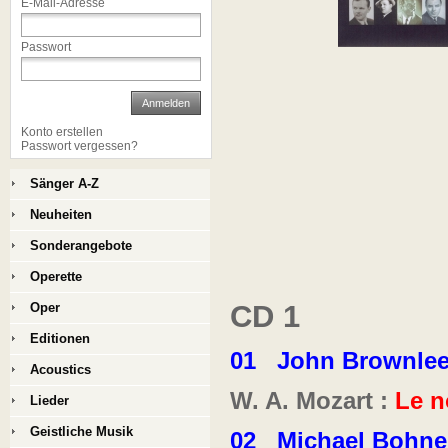
E-Mail-Adresse
Passwort
Anmelden
Konto erstellen
Passwort vergessen?
Sänger A-Z
Neuheiten
Sonderangebote
Operette
CD 1
Oper
Editionen
01
John Brownle
Acoustics
W. A. Mozart :
Le n
Lieder
Geistliche Musik
02
Michael Bohn