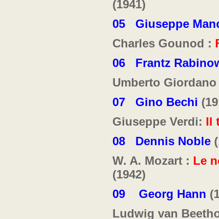
(1941)
05
Giuseppe Manc
Charles Gounod :
06
Frantz Rabinow
Umberto Giordano
07
Gino Bechi
(19
Giuseppe Verdi:
Il
08
Dennis Noble
(
W. A. Mozart :
Le n
(1942)
09
Georg Hann
(1
Ludwig van Beeth