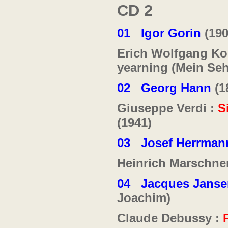
CD 2
01
Igor Gorin
(190
Erich Wolfgang Ko
yearning (Mein Se
02
Georg Hann
(1
Giuseppe Verdi :
S
(1941)
03
Josef Herrman
Heinrich Marschne
04
Jacques Janse
Joachim)
Claude Debussy :