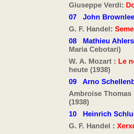
Giuseppe Verdi:
Do
07
John Brownle
G. F. Handel:
Seme
08
Mathieu Ahler
Maria Cebotari)
W. A. Mozart :
Le n
heute (1938)
0
9
Arno Schellen
Ambroise Thomas 
(1938)
10
Heinrich Schl
G. F. Handel :
Xerx