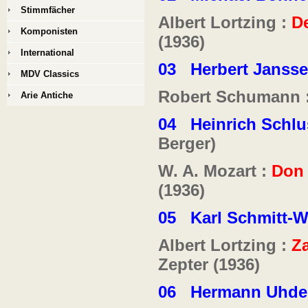
Stimmfächer
Albert Lortzing :
D
Komponisten
(1936)
International
03
Herbert Janss
MDV Classics
Robert Schumann 
Arie Antiche
04
Heinrich Schl
Berger)
W. A. Mozart :
Don 
(1936)
05
Karl Schmitt-W
Albert Lortzing :
Z
Zepter (1936)
06
Hermann Uhde