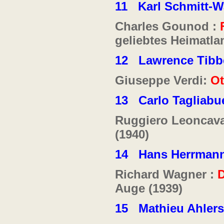
11
Karl Schmitt-W
Charles Gounod :
geliebtes Heimatla
12
Lawrence Tibb
Giuseppe Verdi:
Ot
1
3
Carlo Tagliabu
Ruggiero Leoncava
(1940)
14
Hans Herrmann
Richard Wagner :
D
Auge (1939)
15
Mathieu Ahler