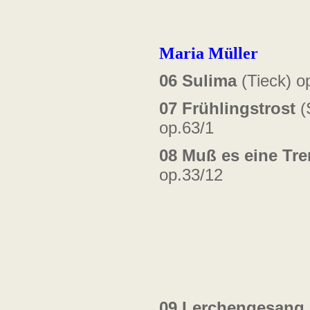
Maria Müller
06
Sulima
(Tieck) o
07
Frühlingstrost
(
op.63/1
08
Muß es eine Tr
op.33/12
09
Lerchengesang