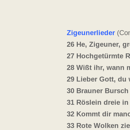
Zigeunerlieder
(Con
26
He, Zigeuner, gr
27
Hochgetürmte R
28
Wißt ihr, wann
29
Lieber Gott, du
30
Brauner Bursch
31
Röslein dreie i
32
Kommt dir man
33
Rote Wolken zi