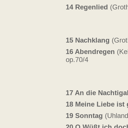
14
Regenlied
(Groth
15
Nachklang
(Grot
16
Abendregen
(Kel
op.70/4
17 An die Nachtigal
18
Meine Liebe ist
19
Sonntag
(Uhland
20
O Wüßt ich doc