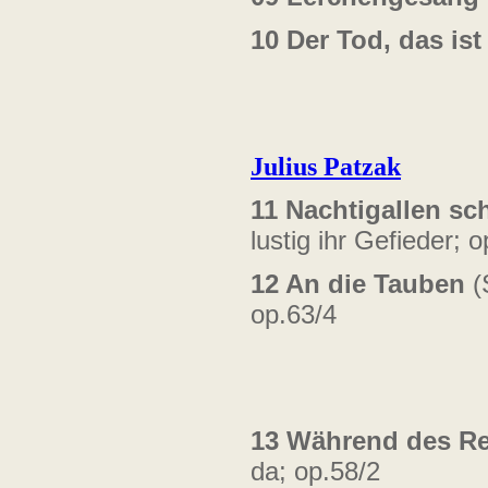
10
Der Tod, das ist
Julius Patzak
11
Nachtigallen s
lustig
ihr Gefieder; o
12
An die Tauben
(
op.63/4
13
Während des R
da;
op.58/2