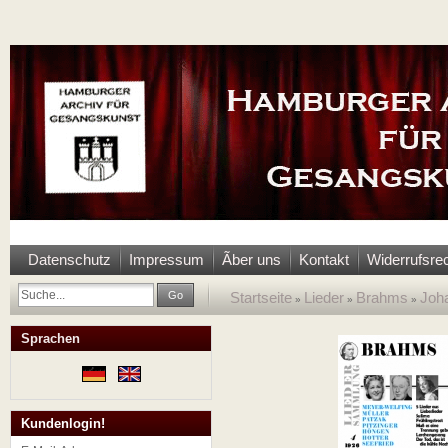
Datenschutz
Impressum
Ãber uns
Kontakt
Widerrufsre
Go
Startseite
Lieder
Brahms
Joha
»
»
»
Sprachen
Kundenlogin!