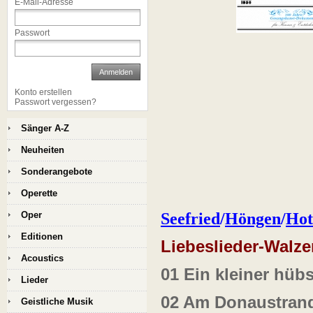
E-Mail-Adresse
Passwort
Anmelden
Konto erstellen
Passwort vergessen?
Sänger A-Z
Neuheiten
Sonderangebote
Operette
Seefried
/
Höngen
/
Hot
Oper
Editionen
Liebeslieder-Walze
Acoustics
01
Ein kleiner hüb
Lieder
02
Am Donaustran
Geistliche Musik