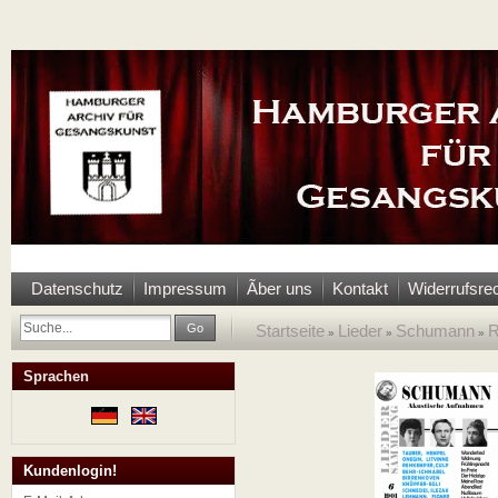
Datenschutz
Impressum
Ãber uns
Kontakt
Widerrufsre
Go
Startseite
Lieder
Schumann
R
»
»
»
Sprachen
Kundenlogin!