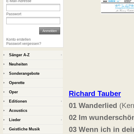
E-Mail-Adresse
Passwort
Anmelden
Konto erstellen
Passwort vergessen?
Sänger A-Z
Neuheiten
Sonderangebote
Operette
Richard Tauber
Oper
Editionen
01 Wanderlied
(Ker
Acoustics
02 Im wunderschö
Lieder
03 Wenn ich in dei
Geistliche Musik