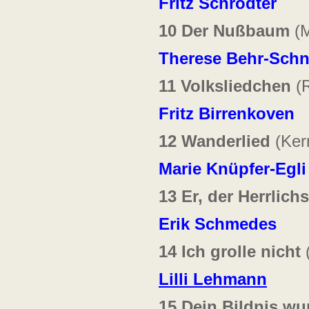
Fritz Schrödter
10 Der Nußbaum
(M
Therese Behr-Schn
11 Volksliedchen
(R
Fritz Birrenkoven
12 Wanderlied
(Kern
Marie Knüpfer-Egli
13 Er, der Herrlich
Erik Schmedes
14 Ich grolle nicht
Lilli Lehmann
15 Dein Bildnis wu