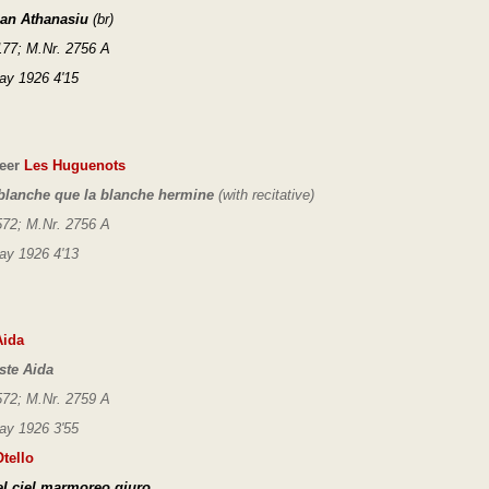
ean Athanasiu
(br)
77; M.Nr. 2756 A
ay 1926 4'15
eer
Les Huguenots
blanche que la blanche hermine
(with recitative)
72; M.Nr. 2756 A
ay 1926 4'13
ida
ste Aida
72; M.Nr. 2759 A
ay 1926 3'55
tello
el ciel marmoreo giuro