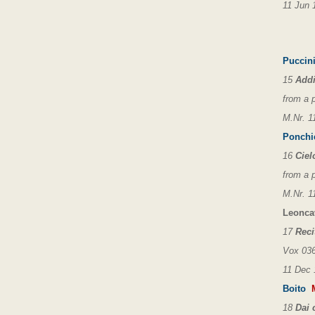
11 Jun 
Puccin
15
Addi
from a 
M.Nr. 1
Ponchi
16
Ciel
from a 
M.Nr. 1
Leonca
17
Reci
Vox 036
11 Dec 
Boito
M
18
Dai 