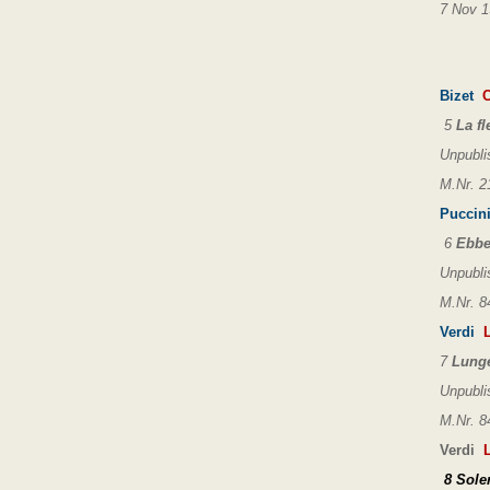
7 Nov 1
Bizet
C
5
La fl
Unpubli
M.Nr. 2
Puccin
6
Ebbe
Unpubli
M.Nr. 8
Verdi
7
Lunge 
Unpubli
M.Nr. 8
Verdi
La
8
Sole