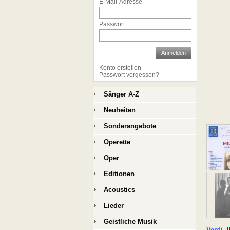
E-Mail-Adresse
Passwort
Anmelden
Konto erstellen
Passwort vergessen?
Sänger A-Z
Neuheiten
Sonderangebote
Operette
Oper
Editionen
Acoustics
Lieder
Geistliche Musik
Verdi
I