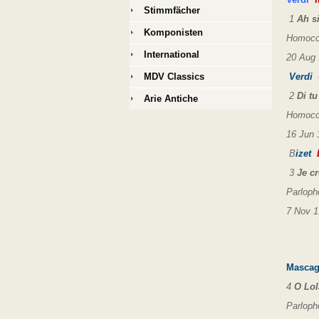
Stimmfächer
1
Ah s
Komponisten
Homocor
International
20 Aug 
MDV Classics
Verdi
2
Di tu
Arie Antiche
Homocor
16 Jun 
B
izet
L
3
Je c
Parloph
7 Nov 1
Masca
4
O Lol
Parloph