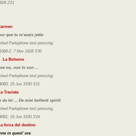
928 2'21
armen
eur que tu m'avais jetée
shed Parlophone test pressing;
1068-2; 7 Nov 1928 3'30
i
La Boheme
ne no, non lo son ...
shed Parlophone test pressing;
4080; 19 Jun 1930 3'21
La Traviata
da lei ... De miei bollenti spiriti
shed Parlophone test pressing;
4081; 19 Jun 1930 3'24
 forza del destino
nne in quest' ora