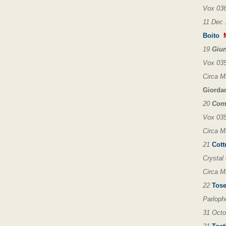
Vox 036
11 Dec 
Boito
M
19
Giun
Vox 035
Circa M
Giord
20
Come
Vox 035
Circa M
21
Cott
Crystal
Circa M
22
Tosel
Parloph
31 Octo