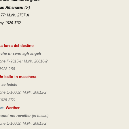
ean Athanasiu
(br)
77; M.Nr. 2757 A
ay 1926 3'32
a forza del destino
 che in seno agli angeli
one P-9315-1; M.Nr. 20816-2
1928 2'58
n ballo in maschera
u se fedele
one E-10802; M.Nr. 20812-2
1928 2'56
et
Werther
quoi me reveiller
(in Italian)
one E-10802; M.Nr. 20813-2