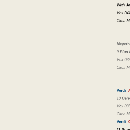
With J
Vox 041
Circa M
Meyerb
9
Plus 
Vox 035
Circa M
Verdi
A
10
Cele
Vox 035
Circa M
Verdi
O
11
Si p