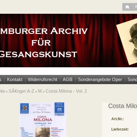
s
Kontakt
Widerrufsrecht
AGB
Sonderangebote Oper
Sond
ite
SÃ€nger A-Z
M
Costa Milona - Vol. 2
»
»
»
Costa Milo
Art.Nr.:
Lieferzeit: