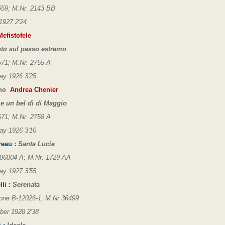
59; M.Nr. 2143 BB
1927 2'24
efistofele
to sul passo estremo
71; M.Nr. 2755 A
ay 1926 3'25
ano
Andrea Chenier
 un bel dì di Maggio
71; M.Nr. 2758 A
ay 1926 3'10
reau :
Santa Lucia
 06004 A; M.Nr. 1729 AA
ay 1927 3'55
li :
Serenata
one B-12026-1; M.Nr 36499
ber 1928 2'38