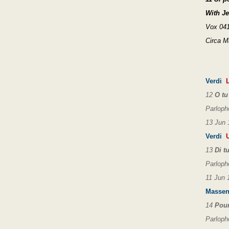
With J
Vox 041
Circa M
Verdi
L
12
O tu
Parloph
13 Jun 
Verdi
U
13
Di t
Parloph
11 Jun 
Massen
14
Pour
Parloph