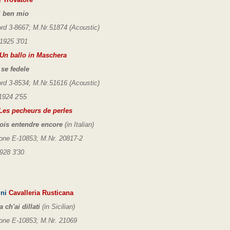
i ben mio
d 3-8667; M.Nr.51874 (Acoustic)
1925 3'01
Un ballo in Maschera
 se fedele
d 3-8534; M.Nr.51616 (Acoustic)
1924 2'55
es pecheurs de perles
rois entendre encore
(in Italian)
one E-10853; M.Nr. 20817-2
928 3'30
gni
Cavalleria Rusticana
a ch'ai dillati
(in Sicilian)
one E-10853; M.Nr. 21069