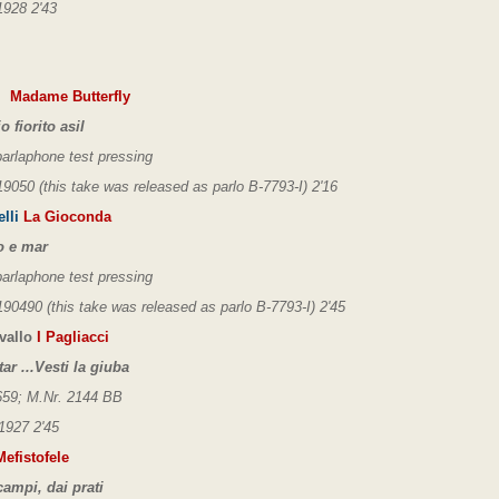
1928 2'43
i
Madame Butterfly
o fiorito asil
parlaphone test pressing
19050 (this take was released as parlo B-7793-I) 2'16
elli
La Gioconda
o e mar
parlaphone test pressing
190490 (this take was released as
parlo B-7793-I) 2'45
vallo
I Pagliacci
tar ...Vesti la giuba
59; M.Nr. 2144 BB
1927 2'45
efistofele
campi, dai prati