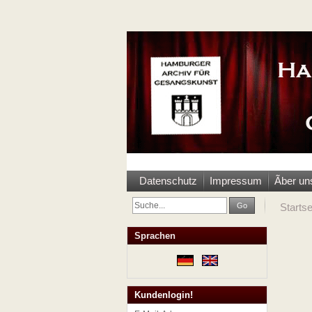
Datenschutz
Impressum
Ãber un
Go
Startse
Sprachen
Kundenlogin!