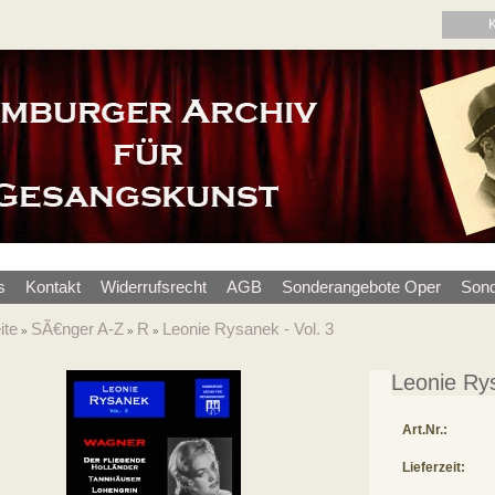
s
Kontakt
Widerrufsrecht
AGB
Sonderangebote Oper
Sond
ite
SÃ€nger A-Z
R
Leonie Rysanek - Vol. 3
»
»
»
Leonie Rys
Art.Nr.:
Lieferzeit: