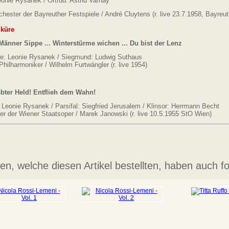
eonie Rysanek / Ortrud: Astrid Varnay
chester der Bayreuther Festspiele / André Cluytens
(r. live 23.7.1958, Bayreu
lküre
Männer Sippe ... Winterstürme wichen ...
Du bist der Lenz
de: Leonie Rysanek / Siegmund: Ludwig Suthaus
Philharmoniker / Wilhelm Furtwängler
(r. live 1954)
l
bter Held! Entflieh dem Wahn!
 Leonie Rysanek / Parsifal: Siegfried Jerusalem /
Klinsor: Herrmann Becht
er der Wiener Staatsoper / Marek Janowski (r. live 10.5.1955 StO Wien)
n, welche diesen Artikel bestellten, haben auch fo