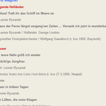
rd Wagner
egende Holländer
hoe! Traft ihr das Schiff im Meere an
Leonie Rysanek
aus der Ferne längst vergang'ner Zeiten ...
Versank ich jetzt in wunder
Leonie Rysanek / Holländer: George London
yreuther Festspielorchester / Wolfgang Sawallisch
(r. live 1959, Bayreuth)
user
 teure Halle grüß ich wieder
ächt'ge Jungfrau
th: Leonie Rysanek
(r. live 27.3.1956, Neapel)
hestra Teatro San Carlo / Karl Böhm
rin
am in trüben Tagen
eonie Rysanek
 Lüften, die mein Klagen