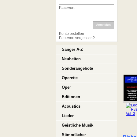
Passwort
Anmelden
Konto erstellen
Passwort vergessen?
Sänger A-Z
Neuheiten
Sonderangebote
Operette
Oper
Editionen
Acoustics
Lieder
Geistliche Musik
Stimmfächer