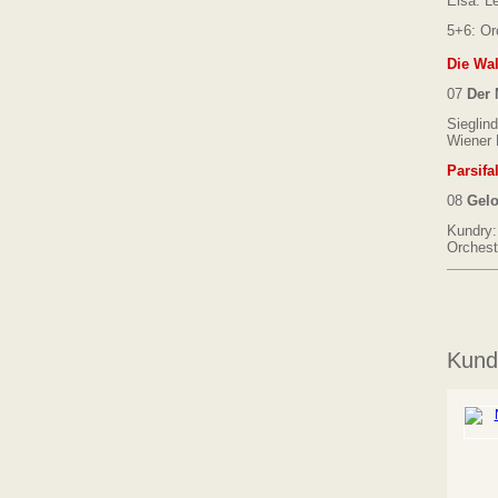
Elsa: L
5+6: Or
Die Wa
07
Der 
Sieglin
Wiener 
Parsifa
08
Gelo
Kundry:
Orchest
Kunde