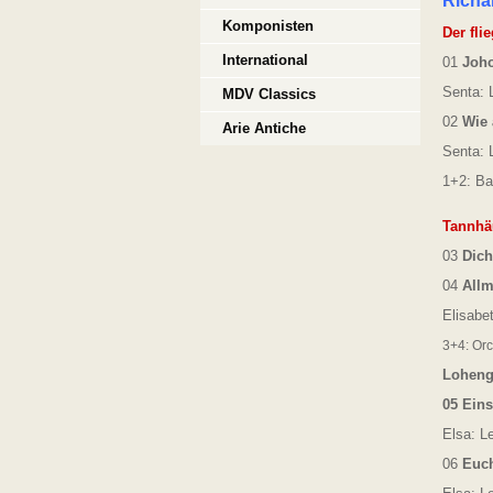
Richa
Komponisten
Der fli
International
01
Joho
Senta: 
MDV Classics
02
Wie 
Arie Antiche
Senta: 
1+2: Ba
Tannhä
03
Dich
04
Allm
Elisabe
3+4: Orc
Loheng
05
Eins
Elsa: L
06
Euch