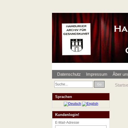
Datenschutz
Impressum
Ãber un
Go
Startse
Sprachen
Kundenlogin!
E-Mail-Adresse