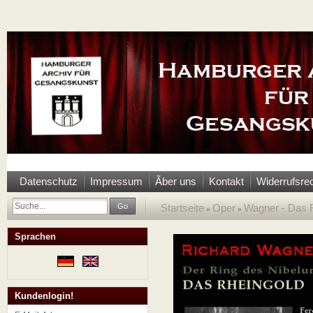
Datenschutz
Impressum
Ãber uns
Kontakt
Widerrufsre
Go
Startseite
Oper
Wagner - Das 
»
»
Sprachen
Kundenlogin!