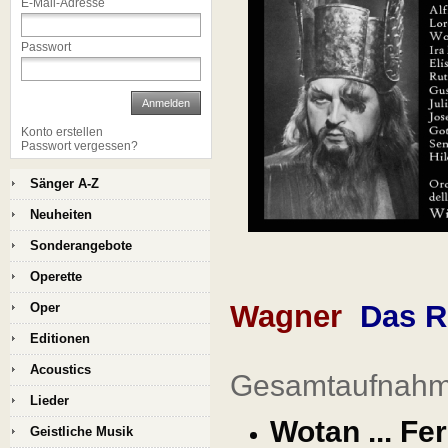
E-Mail-Adresse
Passwort
Anmelden
Konto erstellen
Passwort vergessen?
Sänger A-Z
Neuheiten
Sonderangebote
Operette
Wagner
Das R
Oper
Editionen
Acoustics
Gesamtaufnahm
Lieder
Wotan ... Fe
Geistliche Musik