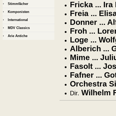
Fricka ... Ir
Stimmfächer
Freia ... El
Komponisten
International
Donner ... Al
MDV Classics
Froh ... Lor
Arie Antiche
Loge ... Wo
Alberich ...
Mime ... Jul
Fasolt ... Jo
Fafner ... Go
Orchestra Si
Wilhelm 
Dir.