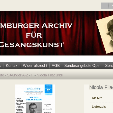
s
Kontakt
Widerrufsrecht
AGB
Sonderangebote Oper
Sond
ite
SÃ€nger A-Z
F
Nicola Filacuridi
»
»
»
Nicola Fila
Art.Nr.:
Lieferzeit: