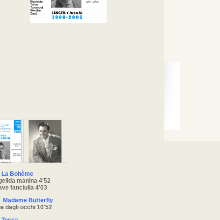
: La Bohème
gelida manina 4'52
ve fanciulla 4'03
: Madame Butterfly
a dagli occhi 10'52