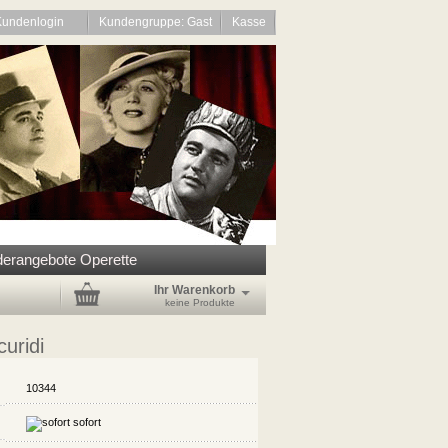
Kundenlogin
Kundengruppe: Gast
Kasse
erangebote Operette
Ihr Warenkorb
keine Produkte
curidi
10344
sofort