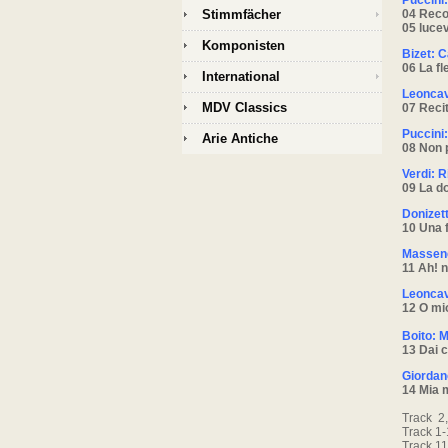
Puccini
Stimmfächer
04 Reco
05 lucev
Komponisten
Bizet: 
06 La fl
International
Leoncav
MDV Classics
07 Recit
Puccini
Arie Antiche
08 Non 
Verdi: R
09 La d
Donizett
10 Una f
Massen
11 Ah! n
Leoncav
12 O mio
Boito: M
13 Dai c
Giordan
14 Mia 
Track 2,
Track 1-
Track 11