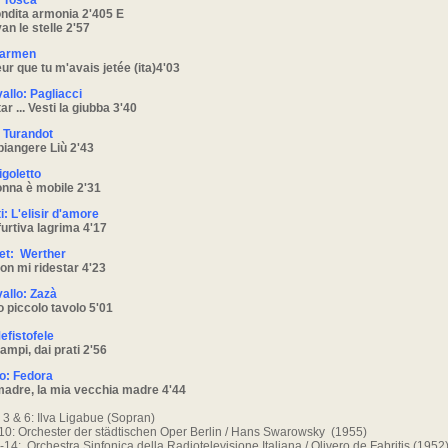
: Tosca
ndita armonia 2'405 E
an le stelle 2'57
Carmen
eur que tu m'avais jetée (ita)4'03
allo: Pagliacci
ar ... Vesti la giubba 3'40
: Turandot
piangere Liù 2'43
igoletto
onna è mobile 2'31
i: L'elisir d'amore
urtiva lagrima 4'17
et: Werther
on mi ridestar 4'23
allo: Zazà
 piccolo tavolo 5'01
efistofele
ampi, dai prati 2'56
o: Fedora
madre, la mia vecchia madre 4'44
 3 & 6: Ilva Ligabue (Sopran)
10: Orchester der städtischen Oper Berlin / Hans Swarowsky (1955)
-14: Orchestra Sinfonica della Radiotelevisione Italiana / Olivero de Fabritis (1952