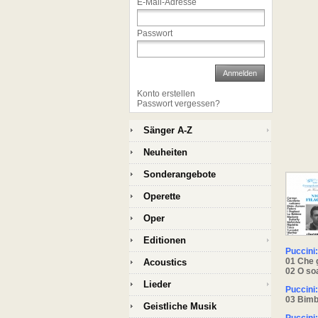
E-Mail-Adresse
Passwort
Anmelden
Konto erstellen
Passwort vergessen?
Sänger A-Z
Neuheiten
Sonderangebote
Operette
Oper
Editionen
Puccini
01 Che 
Acoustics
02 O soa
Lieder
Puccini
03 Bimb
Geistliche Musik