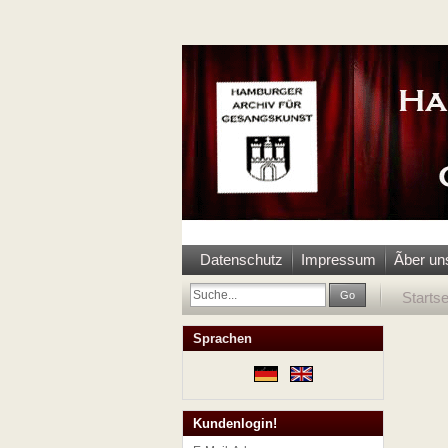
Datenschutz
Impressum
Ãber un
Go
Startse
Sprachen
Kundenlogin!