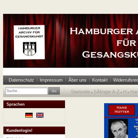
Datenschutz
Impressum
Ãber uns
Kontakt
Widerrufsre
Go
Startseite
SÃ€nger A-Z
H
Han
»
»
»
Sprachen
Kundenlogin!