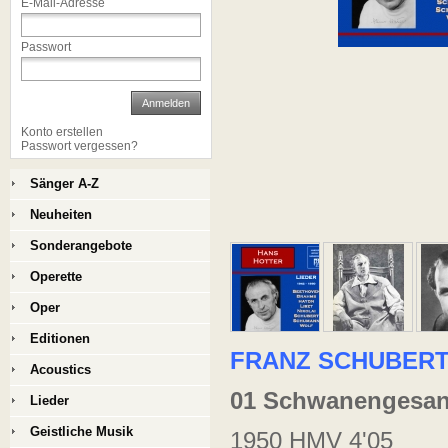
E-Mail-Adresse
Passwort
Anmelden
Konto erstellen
Passwort vergessen?
Sänger A-Z
Neuheiten
Sonderangebote
Operette
Oper
Editionen
FRANZ SCHUBER
Acoustics
01 Schwanengesan
Lieder
Geistliche Musik
1950 HMV 4'05