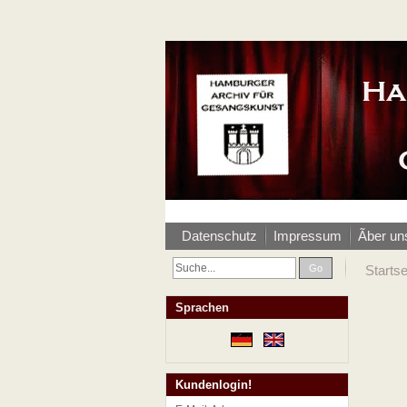
Datenschutz
Impressum
Ãber un
Go
Startse
Sprachen
Kundenlogin!