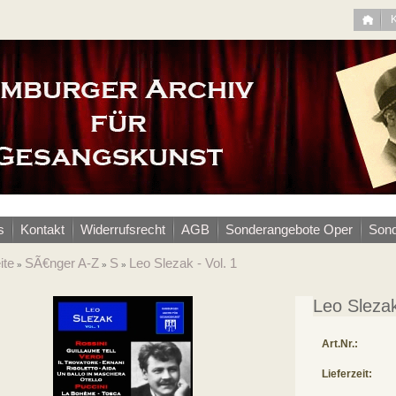
s
Kontakt
Widerrufsrecht
AGB
Sonderangebote Oper
Sond
ite
SÃ€nger A-Z
S
Leo Slezak - Vol. 1
»
»
»
Leo Slezak
Art.Nr.:
Lieferzeit: