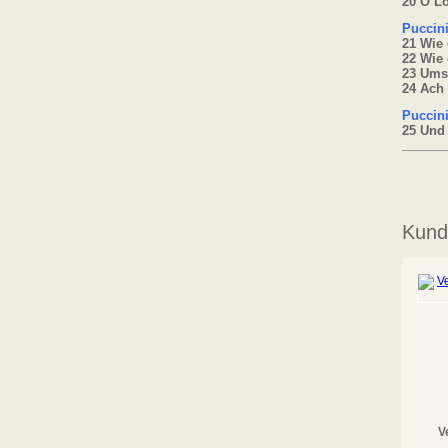
20 O Lo
Puccin
21 Wie 
22 Wie 
23 Ums
24 Ach 
Puccini
25 Und 
Kunde
V