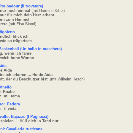
Troubadour (Il trovatore)
 nur noch einmal
(mit Hermine Kittel)
nur für mich dein Herz erbebt
ern zum Himmel
rere
(mit Elsa Bland)
Rigoletto
ndlich blick ich
wie so trügerisch
Maskenball (Un ballo in maschera)
g, wenn ich fahre
 welch hohe Wonne
Aida
de Aida
re ich erkoren ... Holde Aida
tt, der du Beschützer bist
(mit Wilhelm Hesch)
Othello
er Knabe
m mi tema
no: Fedora
 ti vieta
allo: Bajazzo (I Pagliacci)
 spielen ... Hüll dich in Tand nur
i: Cavalleria rusticana