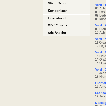
Stimmfächer
Verdi: 
05 Ach
Komponisten
06 Das 
07 Lod
International
08 Mise
MDV Classics
Verdi: 
09 Freu
10 Ach 
Arie Antiche
Verdi: 
11 O sa
12 Ha,
Verdi: 
13 Hol
14 O wä
15 O Go
Verdi: 
16 Jed
17 Niu
Giorda
18 Amor
Leoncav
19 Jetz
Mascagn