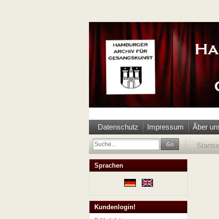
Datenschutz
Impressum
Ãber un
Go
Startse
Sprachen
Kundenlogin!