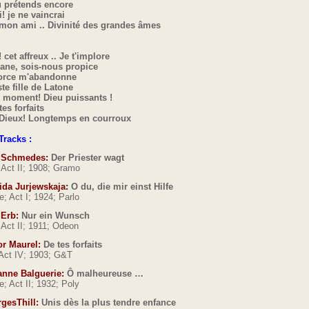
u prétends encore
! je ne vaincrai
mon ami .. Divinité des grandes âmes
cet affreux .. Je t'implore
ane, sois-nous propice
force m'abandonne
ste fille de Latone
l moment! Dieu puissants !
 tes forfaits
 Dieux! Longtemps en courroux
racks :
 Schmedes:
Der Priester wagt
 Act II; 1908; Gramo
ida Jurjewskaja:
O du, die mir einst Hilfe
e; Act I; 1924; Parlo
 Erb:
Nur ein Wunsch
 Act II; 1911; Odeon
or Maurel:
De tes forfaits
Act IV; 1903; G&T
nne Balguerie:
Ô malheureuse …
e; Act II; 1932; Poly
gesThill:
Unis dès la plus tendre enfance