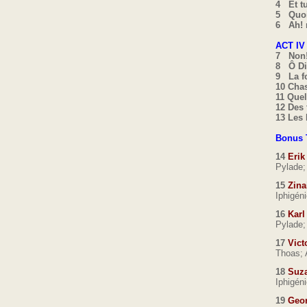
4 Et t
5 Quoi
6 Ah! 
ACT IV
7 Non! 
8 Ô Di
9 La 
10 Cha
11 Que
12 Des
13 Les
Bonus T
14
Erik
Pylade;
15
Zina
Iphigéni
16
Karl
Pylade;
17
Vict
Thoas; 
18
Suza
Iphigéni
19
Geor