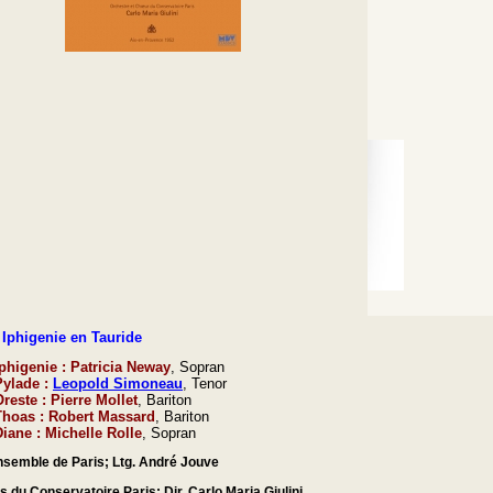
 Iphigenie en Tauride
Iphigenie : Patricia Neway
, Sopran
Pylade :
Leopold Simoneau
, Tenor
reste : Pierre Mollet
, Bariton
Thoas : Robert Massard
, Bariton
Diane : Michelle Rolle
, Sopran
nsemble de Paris;
Ltg. André Jouve
s du Conservatoire Paris; Dir.
Carlo Maria Giulini