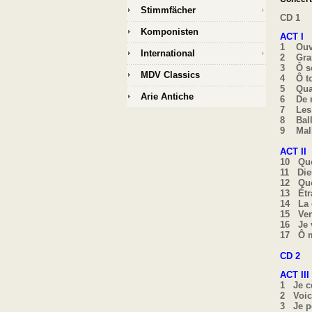
Stimmfächer
CD 1
Komponisten
ACT I
1 Ouve
International
2 Gra
3 Ô 
MDV Classics
4 Ô t
5 Quan
Arie Antiche
6 De 
7 Les 
8 Ba
9 Mal
ACT II
10 Que
11 Die
12 Quel
13 Étra
14 La
15 Veng
16 Je 
17 Ô m
CD 2
ACT III
1 Je 
2 Voic
3 Je po