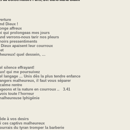
rture
nd Dieux !
songe affreux
oi qui prolongeas mes jours
d verrons-nous tarir nos pleurs
noirs pressentiments
Dieux apaisent leur courroux
llet
heureux! quel dessein, …
l silence effrayant!
ux! qui me poursuivez
 langage ... Unis dès la plus tendre enfance
ngers malheureux, il faut vous séparer
 calme rentre
eons et la nature en courroux .. 3.41
vois toute l’horreur
alheureuse Iphigénie
cède à vos desirs
i ces captivs malheureux
urrais du tyran tromper la barberie