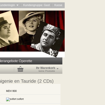
Kundenlogin
Kundengruppe: Gast
Kasse
erangebote Operette
Ihr Warenkorb
keine Produkte
higenie en Tauride (2 CDs)
MDV 800
sofort