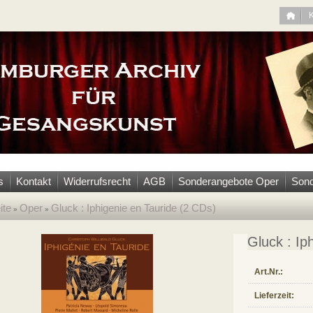
s
Kontakt
Widerrufsrecht
AGB
Sonderangebote Oper
Sond
ite
Oper
Gluck : Iphigenie en Tauride (2 CDs)
»
»
Gluck : Ip
Art.Nr.:
Lieferzeit: