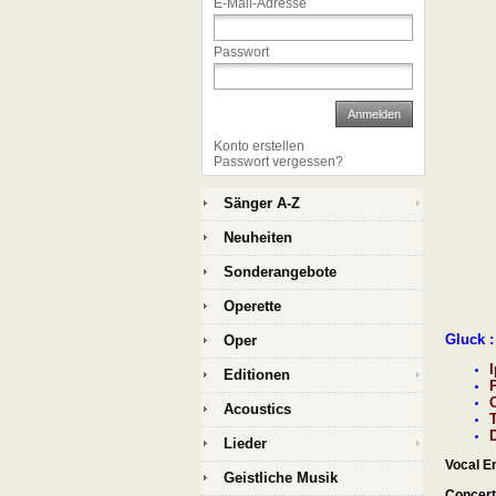
E-Mail-Adresse
Passwort
Anmelden
Konto erstellen
Passwort vergessen?
Sänger A-Z
Neuheiten
Sonderangebote
Operette
Gluck :
Oper
Editionen
O
Acoustics
Lieder
Vocal E
Geistliche Musik
Concert