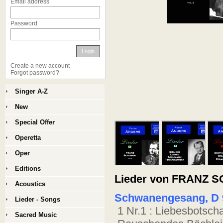
Email address
Password
Login
Create a new account
Forgot password?
Singer A-Z
New
Special Offer
Operetta
Oper
Editions
Lieder von FRANZ S
Acoustics
Schwanengesang, D 
Lieder - Songs
1 Nr.1 : Liebesbotscha
Sacred Music