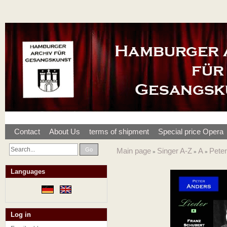
Contact
About Us
terms of shipment
Special price Opera
Go
Main page
Singer A-Z
A
Peter
»
»
»
Languages
Log in