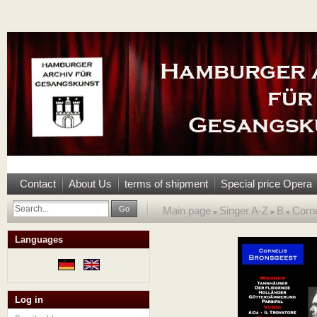
Contact
About Us
terms of shipment
Special price Opera
Go
Main page
Singer A-Z
B
Corne
»
»
»
Languages
Log in