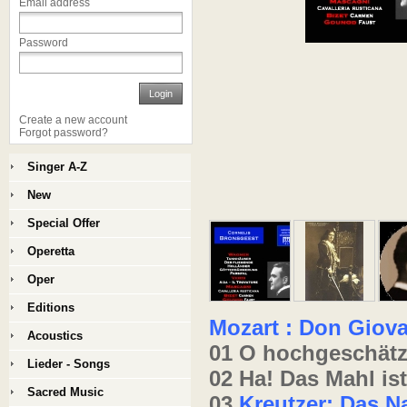
Email address
Password
Login
Create a new account
Forgot password?
Singer A-Z
New
Special Offer
Operetta
Oper
Editions
Mozart : Don Giov
Acoustics
01 O hochgeschätz
Lieder - Songs
02 Ha! Das Mahl ist
Sacred Music
03
Kreutzer: Das N