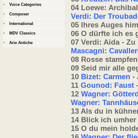
Voice Categories
04 Loewe: Archiba
Composer
Verdi: Der Troubado
05 Ihres Auges him
International
06 O dürfte ich es
MDV Classics
07 Verdi: Aida - Zu
Arie Antiche
Mascagni: Cavaller
08 Rosse stampfen
09 Seid mir alle ge
10
Bizet: Carmen
- 
11
Gounod: Faust
-
12
Wagner: Götte
Wagner: Tannhäus
13 Als du in kühn
14 Blick ich umher
15 O du mein hold
16
Wagner: Der fli