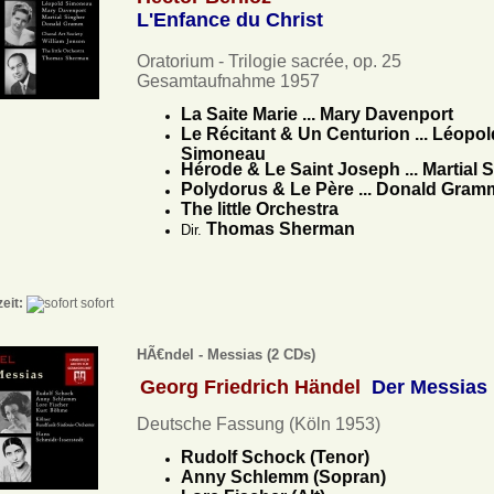
L'Enfance du Christ
Oratorium - Trilogie sacrée, op. 25
Gesamtaufnahme 1957
La Saite Marie ... Mary Davenport
Le Récitant & Un Centurion ... Léopol
Simoneau
Hérode & Le Saint Joseph ... Martial 
Polydorus & Le Père ... Donald Gram
The little Orchestra
Thomas Sherman
Dir.
zeit:
sofort
HÃ€ndel - Messias (2 CDs)
Georg Friedrich Händel
Der Messias
Deutsche Fassung (Köln 1953)
Rudolf Schock (Tenor)
Anny Schlemm (Sopran)