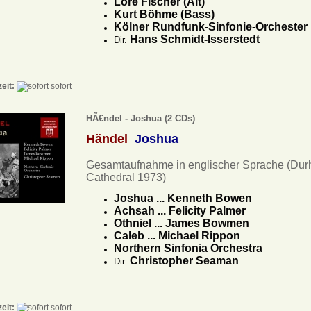
Lore Fischer (Alt)
Kurt Böhme (Bass)
Kölner Rundfunk-Sinfonie-Orchester
Hans Schmidt-Isserstedt
Dir.
zeit:
sofort
HÃ€ndel - Joshua (2 CDs)
Händel
Joshua
Gesamtaufnahme in englischer Sprache (Du
Cathedral 1973)
Joshua ... Kenneth Bowen
Achsah ... Felicity Palmer
Othniel ... James Bowmen
Caleb ... Michael Rippon
Northern Sinfonia Orchestra
Christopher Seaman
Dir.
zeit:
sofort