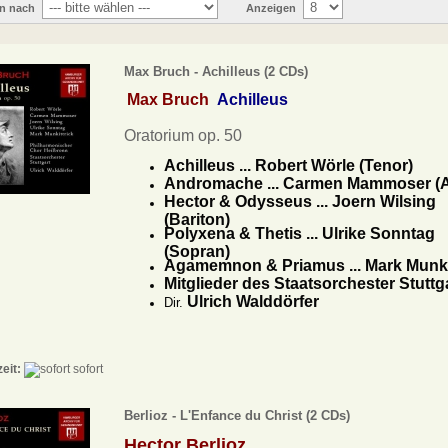
en nach
Anzeigen
Max Bruch - Achilleus (2 CDs)
Max Bruch
Achilleus
Oratorium op. 50
Achilleus ... Robert Wörle (Tenor)
Andromache ... Carmen Mammoser (A
Hector & Odysseus ... Joern Wilsing
(Bariton)
Polyxena & Thetis ... Ulrike Sonntag
(Sopran)
Agamemnon & Priamus ... Mark Munkit
Mitglieder des Staatsorchester Stuttg
Ulrich Walddörfer
Dir.
zeit:
sofort
Berlioz - L'Enfance du Christ (2 CDs)
Hector Berlioz