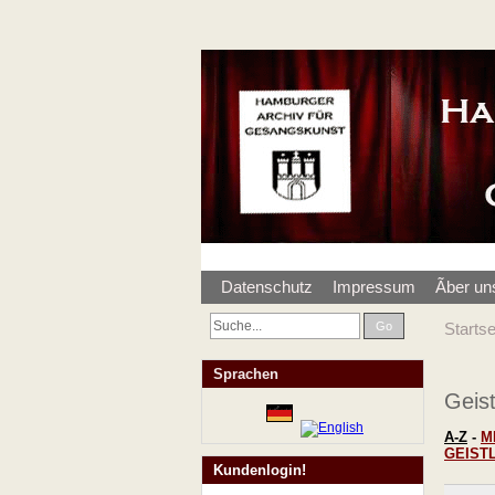
Datenschutz
Impressum
Ãber un
Go
Startse
Sprachen
Geist
A-Z
-
M
GEIST
Kundenlogin!