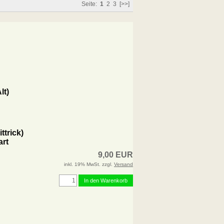
Seite:
1
2
3
[>>]
lt)
trick)
art
9,00 EUR
inkl. 19% MwSt. zzgl.
Versand
In den Warenkorb