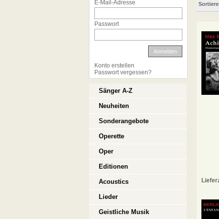
E-Mail-Adresse
Sortier
Passwort
Anmelden
Konto erstellen
Passwort vergessen?
Sänger A-Z
Neuheiten
Sonderangebote
Operette
Oper
Editionen
Liefer
Acoustics
Lieder
Geistliche Musik