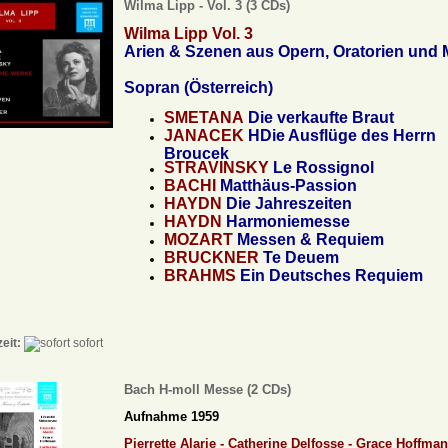
Wilma Lipp - Vol. 3 (3 CDs)
Wilma Lipp Vol. 3
Arien & Szenen aus Opern, Oratorien und
Sopran (Österreich)
SMETANA
Die verkaufte Braut
JANACEK
HDie Ausflüge des Herrn
Broucek
STRAVINSKY
Le Rossignol
BACHI
Matthäus-Passion
HAYDN
Die Jahreszeiten
HAYDN
Harmoniemesse
MOZART
Messen & Requiem
BRUCKNER
Te Deuem
BRAHMS
Ein Deutsches Requiem
zeit:
sofort
Bach H-moll Messe (2 CDs)
Aufnahme 1959
Pierrette Alarie -
Catherine Delfosse -
Grace Hoffma