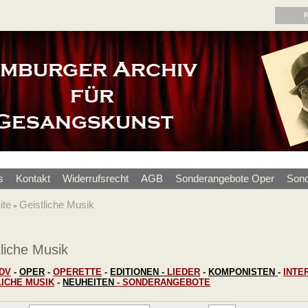
s
Kontakt
Widerrufsrecht
AGB
Sonderangebote Oper
Sond
ite
Geistliche Musik
»
liche Musik
DV
-
OPER
-
OPERETTE
-
EDITIONEN
-
LIEDER
-
KOMPONISTEN
-
INTE
LICHE MUSIK
-
NEUHEITEN
-
SONDERANGEBOTE