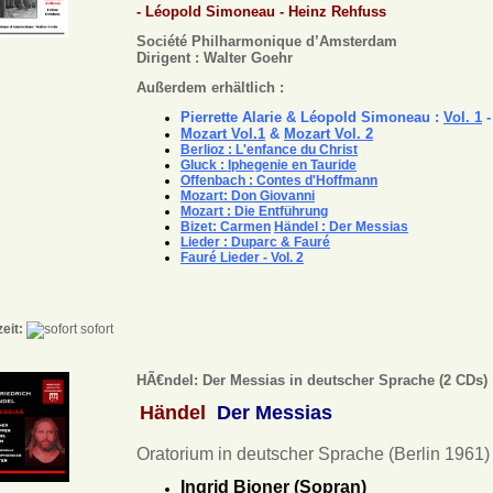
-
Léopold Simoneau -
Heinz Rehfuss
Société Philharmonique d’Amsterdam
Dirigent : Walter Goehr
Außerdem erhältlich :
Pierrette Alarie & Léopold Simoneau :
Vol. 1
Mozart Vol.1
&
Mozart Vol. 2
Berlioz : L'enfance du Christ
Gluck : Iphegenie en Tauride
Offenbach : Contes d'Hoffmann
Mozart: Don Giovanni
Mozart : Die Entführung
Bizet: Carmen
Händel : Der Messias
Lieder : Duparc & Fauré
Fauré Lieder - Vol. 2
zeit:
sofort
HÃ€ndel: Der Messias in deutscher Sprache (2 CDs)
Händel
Der Messias
Oratorium in deutscher Sprache (Berlin 1961)
Ingrid Bjoner (Sopran)