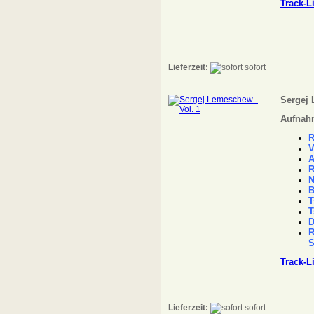
Track-L
Lieferzeit:
sofort
Sergej 
Aufnahm
R
V
A
R
N
B
T
T
D
R
S
Track-L
Lieferzeit:
sofort