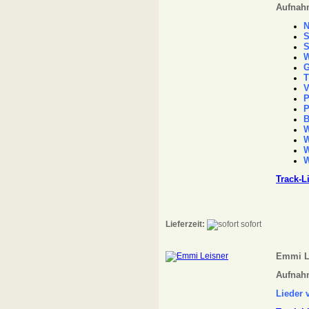
Aufnahm
N
S
S
W
G
T
V
P
P
B
W
W
W
W
Track-L
Lieferzeit:
sofort
Emmi L
Aufnahm
Lieder 