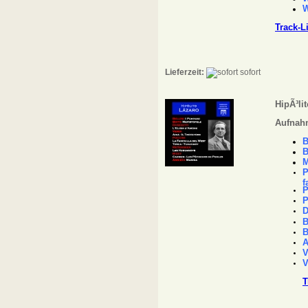
W
Track-L
Lieferzeit:
sofort
HipÃ³li
Aufnahm
B
B
M
P
f
P
P
D
B
B
A
V
V
T