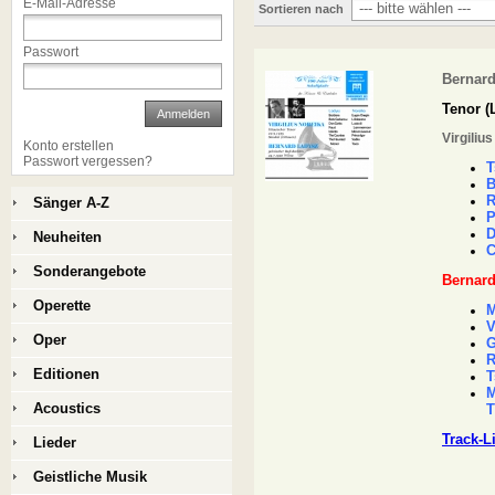
E-Mail-Adresse
Sortieren nach
Passwort
Bernard
Tenor (
Anmelden
Virgiliu
Konto erstellen
Passwort vergessen?
T
B
R
Sänger A-Z
P
D
Neuheiten
C
Sonderangebote
Bernar
Operette
M
V
Oper
G
R
Editionen
T
M
Acoustics
T
Track-L
Lieder
Geistliche Musik