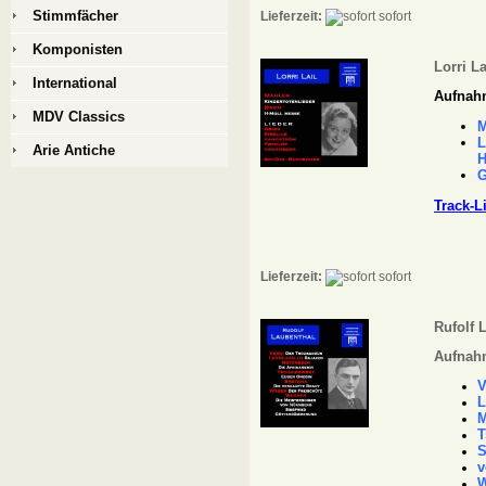
Stimmfächer
Lieferzeit:
sofort
Komponisten
Lorri La
International
Aufnah
MDV Classics
M
L
Arie Antiche
H
G
Track-L
Lieferzeit:
sofort
Rufolf 
Aufnahm
V
L
M
T
S
v
W