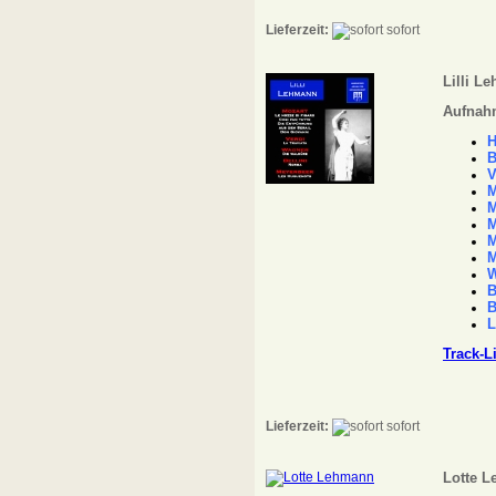
Lieferzeit:
sofort
Lilli L
Aufnahm
H
B
V
M
M
M
M
M
W
B
B
L
Track-L
Lieferzeit:
sofort
Lotte 