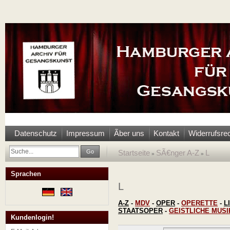
Datenschutz
Impressum
Ãber uns
Kontakt
Widerrufsre
Go
Startseite
SÃ€nger A-Z
L
»
»
Sprachen
L
A-Z
-
MDV
-
OPER
-
OPERETTE
-
L
STAATSOPER
-
GEISTLICHE MUSI
Kundenlogin!