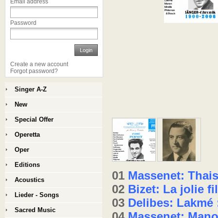
Email address
Password
Login
Create a new account
Forgot password?
Singer A-Z
New
Special Offer
Operetta
Oper
Editions
01
Massenet: Thais
Acoustics
02
Bizet: La jolie fi
Lieder - Songs
03
Delibes: Lakmé 
Sacred Music
04
Massenet: Mano