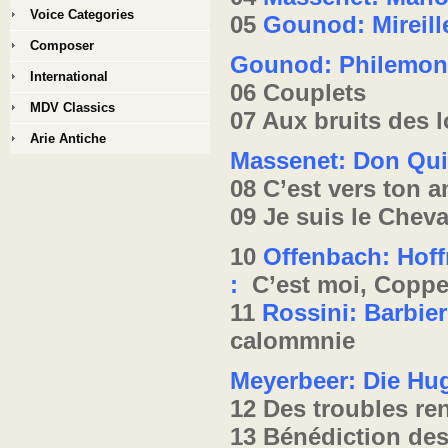
Voice Categories
05
Gounod: Mireille
Composer
Gounod: Philemon
International
06 Couplets
MDV Classics
07 Aux bruits des 
Arie Antiche
Massenet: Don Qui
08 C’est vers ton 
09 Je suis le Cheva
10
Offenbach: Hof
:
C’est moi, Coppe
11
Rossini: Barbier 
calommnie
Meyerbeer: Die Hu
12 Des troubles re
13 Bénédiction de