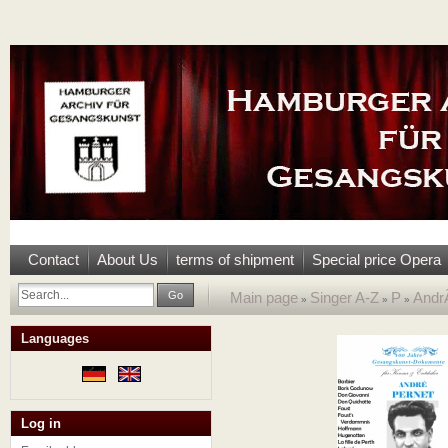
Contact
About Us
terms of shipment
Special price Opera
Go
Main page
Singer A-Z
P
Andr
»
»
»
Languages
Log in