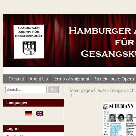
Contact
About Us
terms of shipment
Special price Opera
Go
Main page
Lieder - Songs
Sch
»
»
3
Languages
Log in