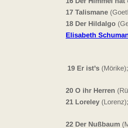
16
Der Himmel hat 
17
Talismane
(Goet
18
Der Hildalgo
(Ge
Elisabeth Schuma
19
Er ist’s
(Mörike);
20
O ihr Herren
(Rüc
21
Loreley
(Lorenz);
22
Der Nußbaum
(M