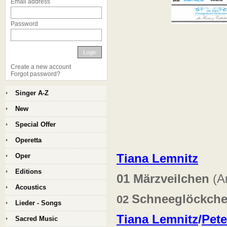
Email address
Password
Login
Create a new account
Forgot password?
Singer A-Z
New
Special Offer
Operetta
Tiana Lemnitz
Oper
Editions
01
Märzveilchen
(A
Acoustics
Schneeglöckch
02
Lieder - Songs
Tiana Lemnitz
/
Pete
Sacred Music