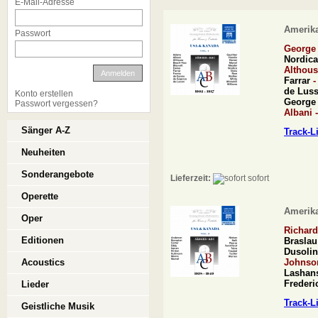
E-Mail-Adresse
Amerika
Passwort
George
Nordica
Althous
Anmelden
Farrar
de Lus
Konto erstellen
George
Passwort vergessen?
Albani 
Sänger A-Z
Track-L
Neuheiten
Sonderangebote
Lieferzeit:
sofort
Operette
Amerika
Oper
Richard
Editionen
Braslau
Dusolin
Acoustics
Johnso
Lashan
Frederi
Lieder
Track-L
Geistliche Musik