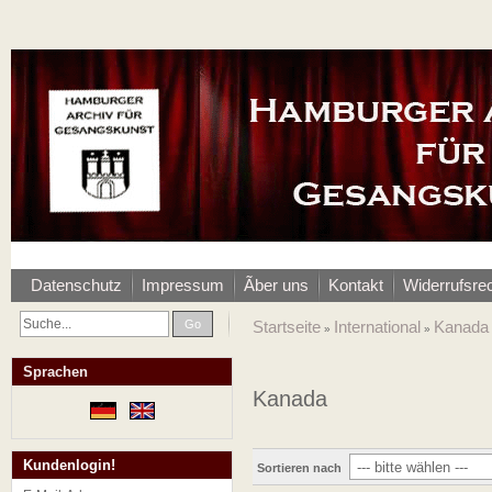
Datenschutz
Impressum
Ãber uns
Kontakt
Widerrufsre
Go
Startseite
International
Kanada
»
»
Sprachen
Kanada
Kundenlogin!
Sortieren nach