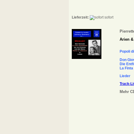
Lieferzeit:
sofort
Pierret
Arien &
Popoli d
Don Gio
Die Entf
La Finta
Lieder
Track-Li
Mehr CD