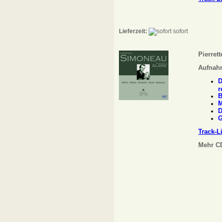
Lieferzeit:
sofort
Pierret
Aufnah
D
r
B
M
D
G
Track-L
Mehr CD