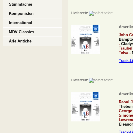
Stimmfächer
Lieferzeit:
sofort
Komponisten
International
Amerika
MDV Classics
John Ca
Bampto
Arie Antiche
-
Glady
Traubel
Telva -
Track-L
Lieferzeit:
sofort
Amerika
Raoul J
Thebo
George
Simone
Lawren
Eleanor
Track-L