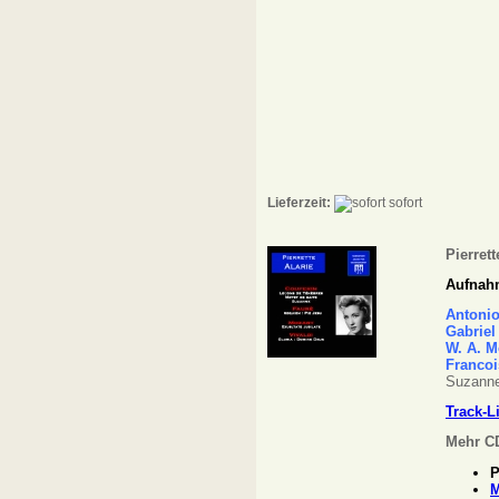
Lieferzeit:
sofort
Pierrett
Aufnahm
Antonio
Gabriel
W. A. M
Francoi
Suzann
Track-L
Mehr CD
P
M