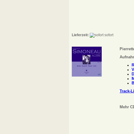
Lieferzeit:
sofort
Pierret
Aufnah
R
V
D
M
B
Track-L
Mehr CD