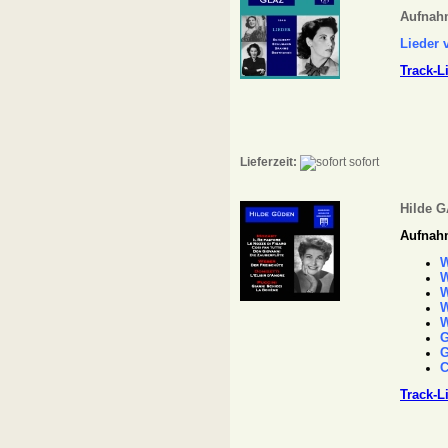
Aufnahm
Lieder
Track-L
Lieferzeit:
sofort
Hilde 
Aufnahm
W
W
W
W
W
G
G
Track-L