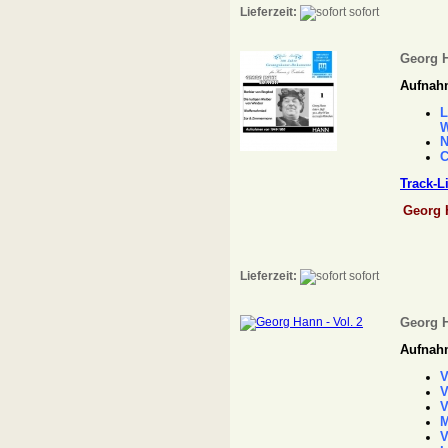
Lieferzeit:
sofort
Georg H
Aufnahm
L
W
N
C
Track-L
Georg 
Lieferzeit:
sofort
Georg H
Aufnahm
V
V
V
M
V