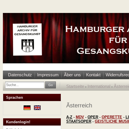
Datenschutz
Impressum
Ãber uns
Kontakt
Widerrufsre
Go
Startseite
International
Ãsterre
»
»
Sprachen
Ãsterreich
A-Z
-
MDV
-
OPER
-
OPERETTE
-
L
STAATSOPER
-
GEISTLICHE MUSI
Kundenlogin!