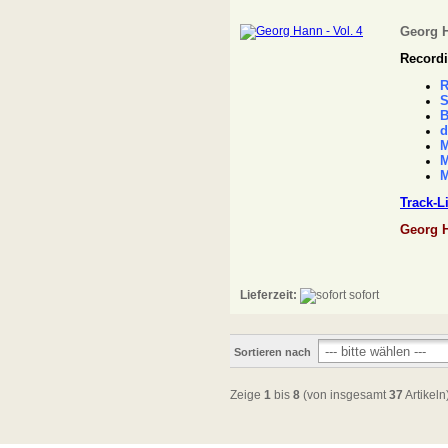
Georg H
Recordi
R
S
B
d
M
M
M
Track-L
Georg 
Lieferzeit:
sofort
Sortieren nach
Zeige
1
bis
8
(von insgesamt
37
Artikeln