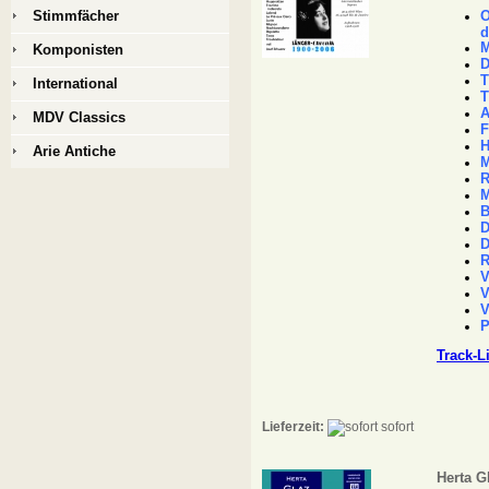
Stimmfächer
O
d
M
Komponisten
D
T
International
T
A
MDV Classics
F
H
Arie Antiche
M
R
M
B
D
D
R
V
V
V
P
Track-L
Lieferzeit:
sofort
Herta G