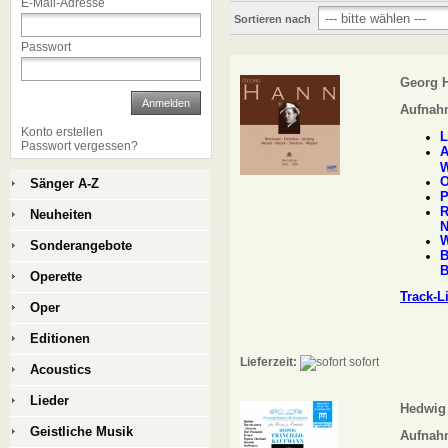
E-Mail-Adresse
Sortieren nach
Passwort
Georg 
Anmelden
Aufnah
Konto erstellen
L
Passwort vergessen?
A
W
O
Sänger A-Z
P
R
Neuheiten
N
W
Sonderangebote
B
B
Operette
Track-L
Oper
Editionen
Lieferzeit:
sofort
Acoustics
Lieder
Hedwig
Geistliche Musik
Aufnahm