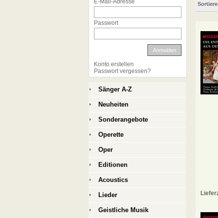
E-Mail-Adresse
Sortier
Passwort
Anmelden
Konto erstellen
Passwort vergessen?
Sänger A-Z
Neuheiten
Sonderangebote
Operette
Oper
Editionen
Acoustics
Liefer
Lieder
Geistliche Musik