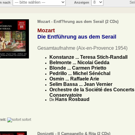
Sei
en nach
Anzeigen
Mozart - Entf?hrung aus dem Serail (2 CDs)
Mozart
Die Entführung aus dem Serail
Gesamtaufnahme (Aix-en-Provence 1954)
Konstanze ... Teresa Stich-Randall
Belmonte ... Nicolai Gedda
Blonde ... Carmen Prietto
Pedrillo ... Michel Sénéchal
Osmin ... Raffaele Arie
Selim Bassa ... Jean Vernier
Orchestre de la Société des Concerts
Conservatoire
Hans Rosbaud
Dir.
zeit:
sofort
Donizetti - Il Campanello & Rita (2 CDs)