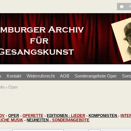
s
Kontakt
Widerrufsrecht
AGB
Sonderangebote Oper
Sond
ite
Oper
»
DV
-
OPER
-
OPERETTE
-
EDITIONEN
-
LIEDER
-
KOMPONISTEN
-
INTE
LICHE MUSIK
-
NEUHEITEN
-
SONDERANGEBOTE