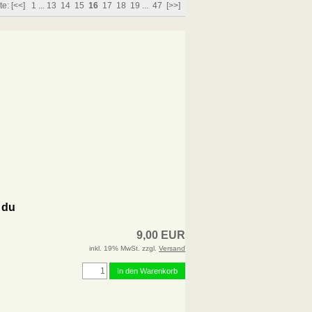
te:
[<<]
1
...
13
14
15
16
17
18
19
...
47
[>>]
 du
9,00 EUR
inkl. 19% MwSt. zzgl.
Versand
In den Warenkorb