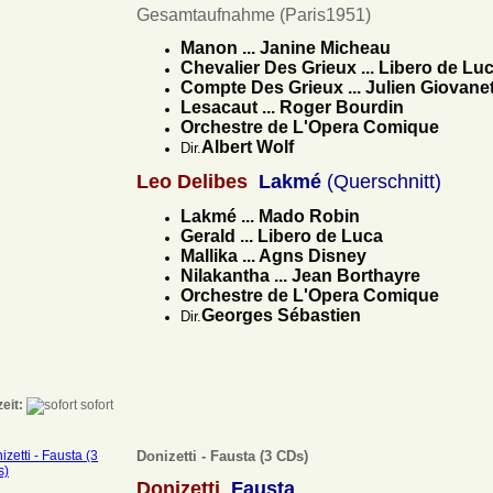
Gesamtaufnahme (Paris1951)
Manon ... Janine Micheau
Chevalier Des Grieux ... Libero de Lu
Compte Des Grieux ... Julien Giovanet
Lesacaut ... Roger Bourdin
Orchestre de L'Opera Comique
Albert Wolf
Dir.
Leo Delibes
Lakmé
(Querschnitt)
Lakmé ... Mado Robin
Gerald ... Libero de Luca
Mallika ... Agns Disney
Nilakantha ... Jean Borthayre
Orchestre de L'Opera Comique
Georges Sébastien
Dir.
zeit:
sofort
Donizetti - Fausta (3 CDs)
Donizetti
Fausta