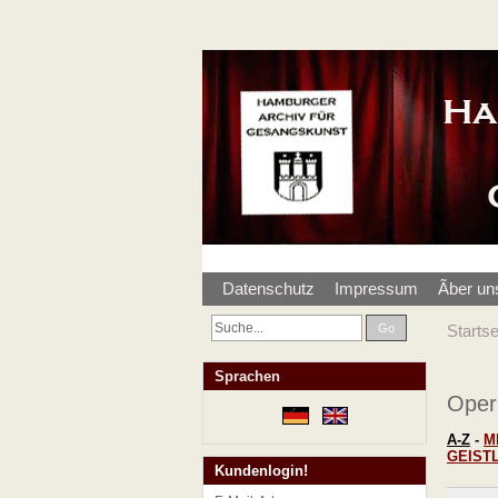
Datenschutz
Impressum
Ãber un
Go
Startse
Sprachen
Oper
A-Z
-
M
GEIST
Kundenlogin!