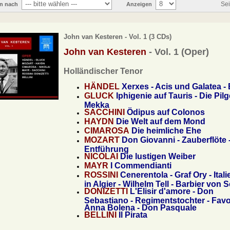
Sei
en nach
Anzeigen
John van Kesteren - Vol. 1 (3 CDs)
John van Kesteren
- Vol. 1 (Oper)
Holländischer Tenor
HÄNDEL
Xerxes - Acis und Galatea - 
GLUCK
Iphigenie auf Tauris - Die Pil
Mekka
SACCHINI
Ödipus auf Colonos
HAYDN
Die Welt auf dem Mond
CIMAROSA
Die heimliche Ehe
MOZART
Don Giovanni - Zauberflöte 
Entführung
NICOLAI
Die lustigen Weiber
MAYR
I Commendianti
ROSSINI
Cenerentola - Graf Ory - Itali
in Algier - Wilhelm Tell - Barbier von S
DONIZETTI
L'Elisir d'amore - Don
Sebastiano - Regimentstochter - Favor
Anna Bolena - Don Pasquale
BELLINI
Il Pirata