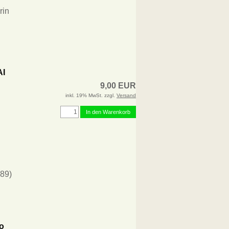
rin
AI
9,00 EUR
inkl. 19% MwSt. zzgl.
Versand
In den Warenkorb
989)
to