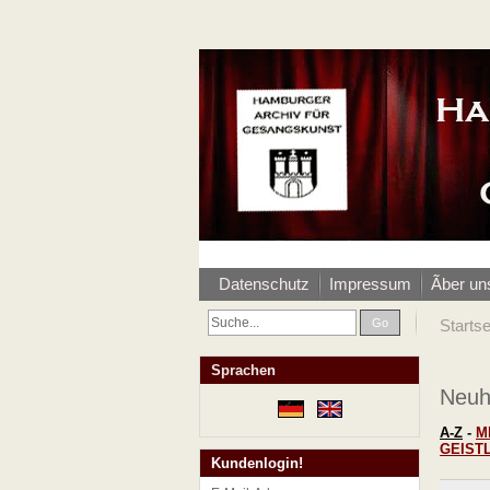
Datenschutz
Impressum
Ãber un
Go
Startse
Sprachen
Neuh
A-Z
-
M
GEIST
Kundenlogin!