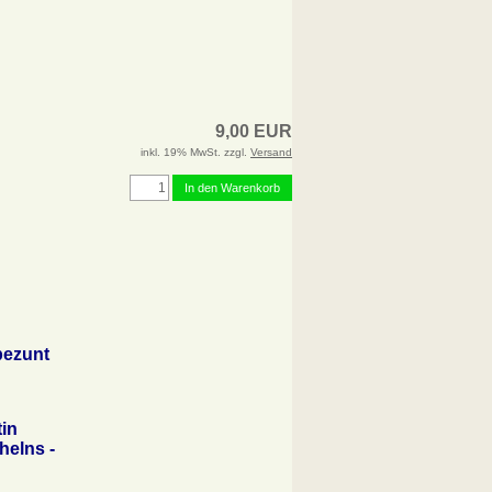
9,00 EUR
inkl. 19% MwSt. zzgl.
Versand
In den Warenkorb
pezunt
tin
helns -