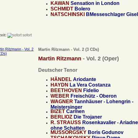
KAWAN
Sensation in London
SCHMIDT
Bolero
NATSCHINSKI
BMesseschlager Gise
zeit:
sofort
Martin Ritzmann - Vol. 2 (3 CDs)
Martin Ritzmann
- Vol. 2 (Oper)
Deutscher Tenor
HÄNDEL
Ariodante
HAYDN
La Vera Costanza
BEETHOVEN
Fidelio
WEBER
Freischütz - Oberon
WAGNER
Tannhäuser - Lohengrin -
Meistersinger
BIZET
Carmen
BERLIOZ
Die Trojaner
R. STRAUSS
Rosenkavalier - Ariadne
ohne Schatten
MUSSORGSKY
Boris Godunov
TSCHAIKOVSKY
Pique Dame