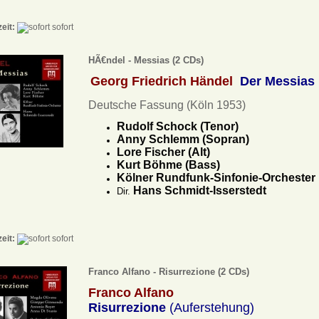
zeit:
sofort
HÃ€ndel - Messias (2 CDs)
Georg Friedrich Händel
Der Messias
Deutsche Fassung (Köln 1953)
Rudolf Schock (Tenor)
Anny Schlemm (Sopran)
Lore Fischer (Alt)
Kurt Böhme (Bass)
Kölner Rundfunk-Sinfonie-Orchester
Hans Schmidt-Isserstedt
Dir.
zeit:
sofort
Franco Alfano - Risurrezione (2 CDs)
Franco Alfano
Risurrezione
(Auferstehung)