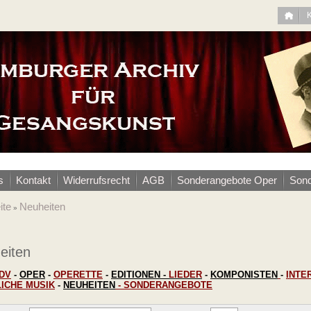
s
Kontakt
Widerrufsrecht
AGB
Sonderangebote Oper
Sond
ite
Neuheiten
»
eiten
DV
-
OPER
-
OPERETTE
-
EDITIONEN
-
LIEDER
-
KOMPONISTEN
-
INTE
LICHE MUSIK
-
NEUHEITEN
-
SONDERANGEBOTE