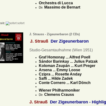
Orchestra di Lucca
Massimo de Bernart
Dir.
zeit:
sofort
J. Strauss - Zigeunerbaron (2 CDs)
J. Strauß
Der Zigeunerbaron
Studio-Gesamtaufnahme (Wien 1951)
Graf Homonay ... Alfred Poell
Sándor Barinkay ... Julius Patzak
Koloman Zsupán ... Kurt Preger
Arsena ... Emmy Loose
Czipra ... Rosette Anday
Saffi ... Hilde Zadek
Conte Cornero ... Karl Dönch
Wiener Philharmoniker
Clemens Crauss
Dir.
J. Strauß
Der Zigeunerbaron - Highli