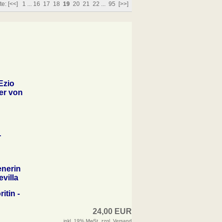
te:
[<<]
1
...
16
17
18
19
20
21
22
...
95
[>>]
Ezio
ger von
-
enerin
evilla
itin -
24,00 EUR
inkl. 19% MwSt. zzgl.
Versand