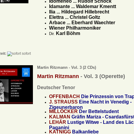
Idomeneo ... Rudolf Schock
Idamante ... Waldemar Kmentt
Ilia ... Hildegard Hillebrecht
Elettra ... Christel Goltz
Arbace ... Eberhard Waechter
Wiener Philharmoniker
Karl Böhm
Dir.
zeit:
sofort
Martin Ritzmann - Vol. 3 (2 CDs)
Martin Ritzmann
- Vol. 3 (Operette)
Deutscher Tenor
OFFENBACH
Die Prinzessin von Tra
J. STRAUSS
Eine Nacht in Venedig -
Zigeunerbaron
MILLÖCKER
Der Bettelstudent
KALMAN
Gräfin Mariza - Csardasfürs
LEHÁR
Lustige Witwe - Land des Läc
Paganini
KATNIGG
Balkanliebe