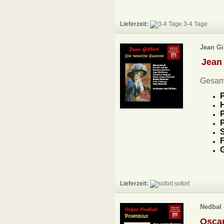
Lieferzeit:
3-4 Tage
Jean Gi
Jean 
Gesam
P
H
P
S
F
Lieferzeit:
sofort
Nedbal 
Osca