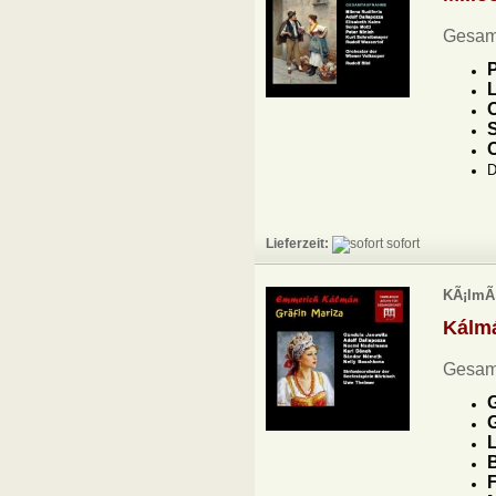
Gesam
P
L
O
S
D
Lieferzeit:
sofort
KÃ¡lmÃ¡
Kálm
Gesam
G
G
L
F