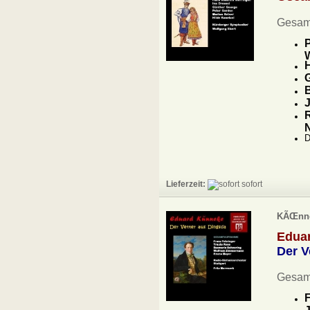
Gesam
H
G
B
J
D
Lieferzeit:
sofort
KÃŒnnek
Edua
Der V
Gesamt
F