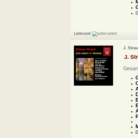
M
D
Lieferzeit:
sofort
J. Stra
J. St
Gesam
G
C
A
D
B
B
A
P
D