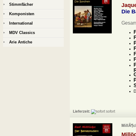
Stimmfächer
Jaqu
Die B
Komponisten
Gesam
International
F
MDV Classics
F
Arie Antiche
P
F
F
F
P
G
P
S
D
Lieferzeit:
sofort
MillÃ¶c
Mill