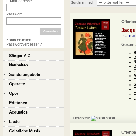
E-Mail-Adresse
Sortieren nach
Passwort
Offenba
Jacqu
Anmelden
Parisi
Konto erstellen
Passwort vergessen?
Gesamta
B
Sänger A-Z
B
R
Neuheiten
B
G
Sonderangebote
M
E
Operette
G
F
Oper
O
D
Editionen
Acoustics
Lieferzeit:
sofort
Lieder
Geistliche Musik
Offenba