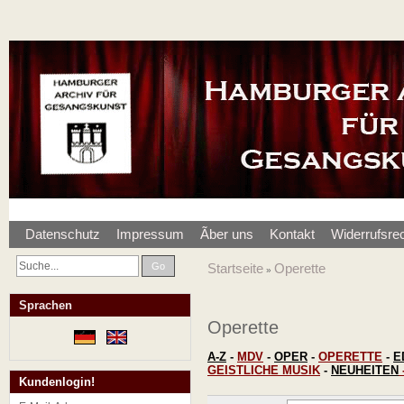
Datenschutz
Impressum
Ãber uns
Kontakt
Widerrufsre
Go
Startseite
Operette
»
Sprachen
Operette
A-Z
-
MDV
-
OPER
-
OPERETTE
-
E
GEISTLICHE MUSIK
-
NEUHEITEN
Kundenlogin!