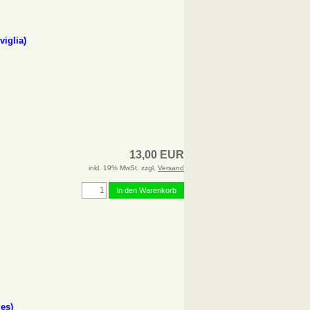
viglia)
13,00 EUR
inkl. 19% MwSt. zzgl.
Versand
In den Warenkorb
les)