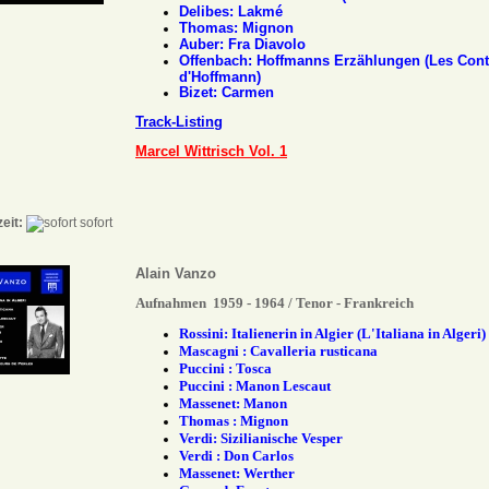
Delibes: Lakmé
Thomas: Mignon
Auber: Fra Diavolo
Offenbach:
Hoffmanns Erzählungen (Les Con
d'Hoffmann)
Bizet: Carmen
Track-Listing
Marcel Wittrisch Vol. 1
zeit:
sofort
Alain Vanzo
Aufnahmen 1959 - 1964 / Tenor - Frankreich
Rossini: Italienerin in Algier (L'Italiana in Algeri)
Mascagni :
Cavalleria rusticana
Puccini : Tosca
Puccini : Manon Lescaut
Massenet: Manon
Thomas : Mignon
Verdi: Sizilianische Vesper
Verdi : Don Carlos
Massenet: Werther