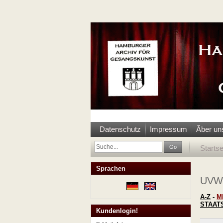
Datenschutz
Impressum
Ãber un
Go
Startse
Sprachen
UVW
A-Z
-
M
STAAT
Kundenlogin!