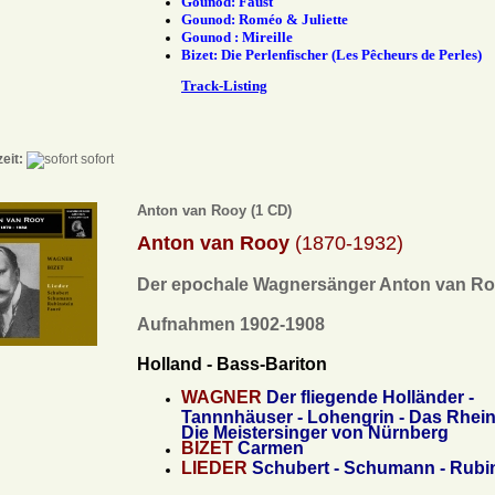
Gounod: Faust
Gounod: Roméo & Juliette
Gounod : Mireille
Bizet: Die Perlenfischer (Les Pêcheurs de Perles)
Track-Listing
zeit:
sofort
Anton van Rooy (1 CD)
Anton van Rooy
(1870-1932)
Der epochale Wagnersänger Anton van R
Aufnahmen 1902-1908
Holland - Bass-Bariton
WAGNER
Der fliegende Holländer -
Tannnhäuser - Lohengrin - Das Rhein
Die Meistersinger von Nürnberg
BIZET
Carmen
LIEDER
Schubert - Schumann - Rubin