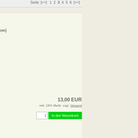
Seite:
[<<]
1
2
3
4
5
6
[>>]
dom)
13,00 EUR
inkl. 19% MwSt. zzgl.
Versand
In den Warenkorb