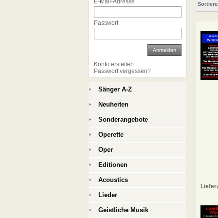
E-Mail-Adresse
Sortier
Passwort
Anmelden
Konto erstellen
Passwort vergessen?
Sänger A-Z
Neuheiten
Sonderangebote
Operette
Oper
Editionen
Acoustics
Liefer
Lieder
Geistliche Musik