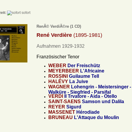
zeit:
sofort
RenÃ© VerdiÃ©re (1 CD)
René Verdière
(1895-1981)
Aufnahmen 1929-1932
Französischer Tenor
WEBER
Der Freischütz
MEYERBEER
L'Africaine
ROSSINI
Guilaume Tell
HALÉVY
La Juive
WAGNER
Lohengrin - Meistersinger -
Walküre - Siegfried - Parsifal
VERDI
Il Trvatore - Aida - Otello
SAINT-SAENS
Samson und Dalila
REYER
Sigurd
MASSENET
Hérodiade
BRUNEAU
L'Attaque du Moulin