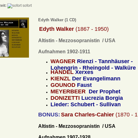
zeit:
sofort
Edyth Walker (1 CD)
Edyth Walker
(1867 - 1950)
Altistin - Mezzosopranistin / USA
Aufnahmen 1902-1911
WAGNER
Rienzi - Tannhäuser -
Lohengrin - Rheingold - Walküre
HÄNDEL
Xerxes
KIENZL
Der Evangelimann
GOUNOD
Faust
MEYERBEER
Der Prophet
DONIZETTI
Lucrezia Borgia
Lieder: Schubert - Sullivan
BONUS:
Sara Charles-Cahier
(1870 - 
Altistin - Mezzosopranistin / USA
Aufnahmen 1907-1928