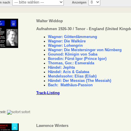
en nach
Anzeigen
Walter Widdop
Aufnahmen 1926-30 / Tenor - England (United King
Wagner: Götterdämmerung
Wagner: Die Walküre
Wagner: Lohengrin
Wagner: Die Meistersinger von Nürnberg
Gounod: Königin von Saba
Borodin: Fürst Igor (Prince Igor)
Thomas, Gor.: Esmeralda
Händel: Jephta
Händel: Acis & Galatea
Mendelssohn: Elias (Eliah)
Händel: Der Messias (The Messiah)
Bach: Matthäus-Passion
Track-Listing
zeit:
sofort
Lawrence Winters