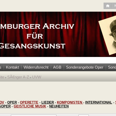
s
Kontakt
Widerrufsrecht
AGB
Sonderangebote Oper
Sond
ite
SÃ€nger A-Z
UVW
»
»
DV
-
OPER
-
OPERETTE
-
LIEDER
-
KOMPONISTEN
-
INTERNATIONAL
-
SOPER
-
GEISTLICHE MUSIK
-
NEUHEITEN