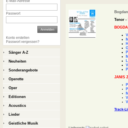
E-Mail-Adresse
Bogdan 
Passwort
Tenor -
BOGDA
Anmelden
V
Konto erstellen
M
Passwort vergessen?
H
G
P
Sänger A-Z
M
L
Neuheiten
V
P
Sonderangebote
JANIS 
Operette
P
Oper
P
M
Editionen
V
V
Acoustics
Track-Li
Lieder
Geistliche Musik