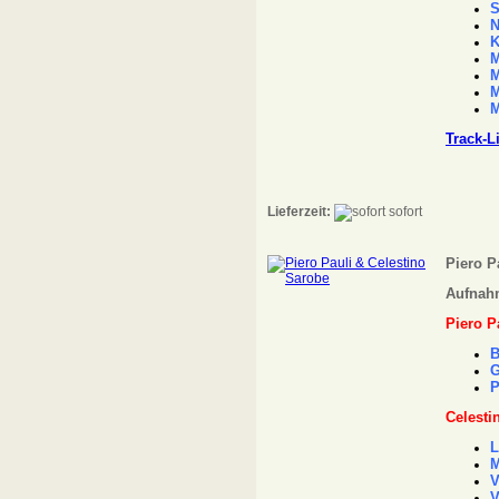
S
N
K
M
M
M
M
Track-L
Lieferzeit:
sofort
Piero P
Aufnahm
Piero P
B
G
P
Celesti
L
M
V
V