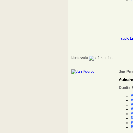
Track-L
Lieferzeit:
sofort
Jan Pee
Aufnahm
Duette 
V
V
V
V
V
D
P
B