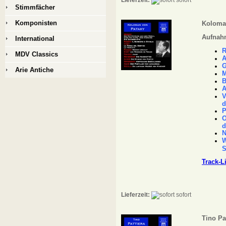
Lieferzeit:
sofort
Stimmfächer
Komponisten
Koloma
Aufnahm
International
R
MDV Classics
A
G
Arie Antiche
M
B
A
V
d
P
O
d
N
W
S
Track-L
Lieferzeit:
sofort
Tino Pa