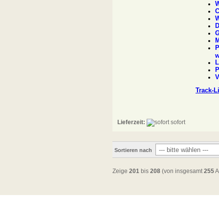
W
C
W
D
G
M
P
w
L
P
V
Track-L
Lieferzeit:
sofort
Sortieren nach
Zeige
201
bis
208
(von insgesamt
255
A