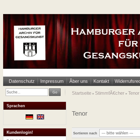
Datenschutz
Impressum
Ãber uns
Kontakt
Widerrufsre
Go
Startseite
StimmfÃ€cher
Tenor
»
»
Sprachen
Tenor
Kundenlogin!
Sortieren nach