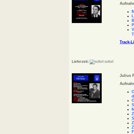
Aufnahm
M
L
B
P
V
T
Track-L
Lieferzeit:
sofort
Julius 
Aufnahm
O
d
O
S
M
Z
S
Z
Z
F