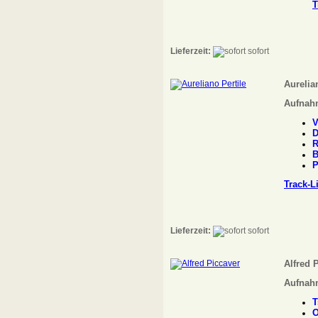
T
Lieferzeit:
sofort
Aurelia
Aufnah
V
D
R
B
P
Track-L
Lieferzeit:
sofort
Alfred 
Aufnah
T
O