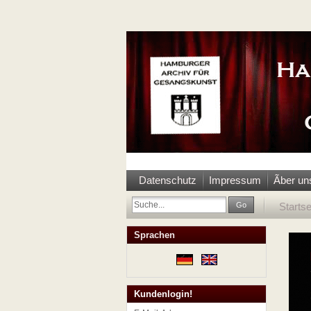
Datenschutz
Impressum
Ãber un
Go
Startse
Sprachen
Kundenlogin!