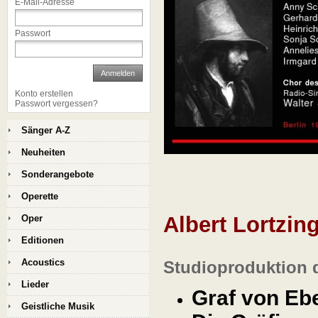
E-Mail-Adresse
Passwort
Anmelden
Konto erstellen
Passwort vergessen?
Sänger A-Z
Neuheiten
Sonderangebote
Operette
Albert Lortzin
Oper
Editionen
Acoustics
Studioproduktion d
Lieder
Graf von Ebe
Geistliche Musik