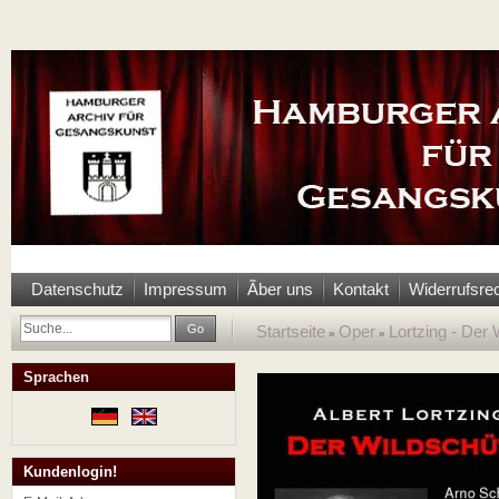
Datenschutz
Impressum
Ãber uns
Kontakt
Widerrufsre
Go
Startseite
Oper
Lortzing - Der
»
»
Sprachen
Kundenlogin!