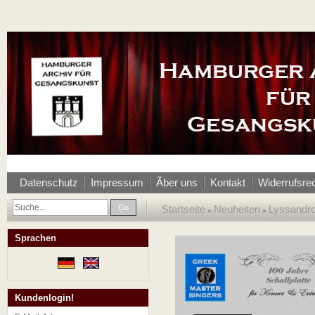
Datenschutz
Impressum
Ãber uns
Kontakt
Widerrufsre
Go
Startseite
Neuheiten
Lyssandro
»
»
Sprachen
Kundenlogin!