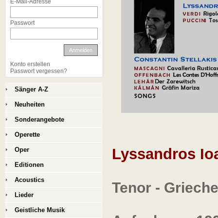
E-Mail-Adresse
Passwort
Anmelden
Konto erstellen
Passwort vergessen?
Sänger A-Z
Neuheiten
Sonderangebote
Operette
Lyssandros Io
Oper
Editionen
Acoustics
Tenor - Griech
Lieder
Geistliche Musik