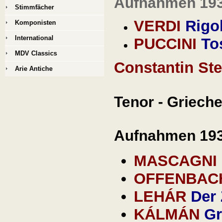
Aufnahmen 19
Stimmfächer
VERDI
Rigo
Komponisten
International
PUCCINI
To
MDV Classics
Constantin Ste
Arie Antiche
Tenor - Griech
Aufnahmen 193
MASCAGNI
OFFENBA
LEHÁR
Der 
KÁLMÁN
Gr