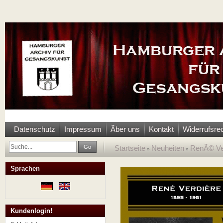
Datenschutz
Impressum
Ãber uns
Kontakt
Widerrufsre
Go
Startseite
Neuheiten
RenÃ© Ve
»
»
Sprachen
Kundenlogin!