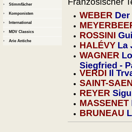
Französischer T
Stimmfächer
WEBER
Der
Komponisten
International
MEYERBEE
MDV Classics
ROSSINI
Gui
Arie Antiche
HALÉVY
La 
WAGNER
Lo
Siegfried - P
VERDI
Il Trv
SAINT-SAE
REYER
Sigu
MASSENET
BRUNEAU
L