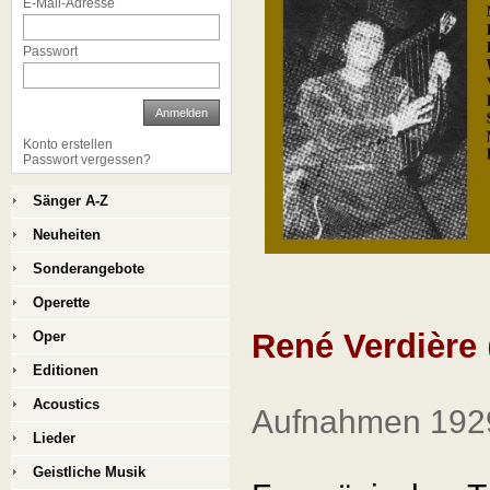
E-Mail-Adresse
Passwort
Anmelden
Konto erstellen
Passwort vergessen?
Sänger A-Z
Neuheiten
Sonderangebote
Operette
René Verdière
Oper
Editionen
Acoustics
Aufnahmen 192
Lieder
Geistliche Musik