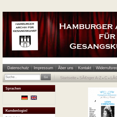
Datenschutz
Impressum
Ãber uns
Kontakt
Widerrufsre
Go
Startseite
SÃ€nger A-Z
C
LÃ©
»
»
»
Sprachen
Kundenlogin!