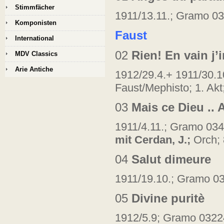
Stimmfächer
1911/13.11.; Gramo 032
Komponisten
Faust
International
02
Rien! En vain j’
MDV Classics
Arie Antiche
1912/29.4.+ 1911/30.1
Faust/Mephisto; 1. Akt
03
Mais ce Dieu .. A
1911/4.11.; Gramo 0341
mit Cerdan, J.;
Orch; 
04
Salut dimeure
1911/19.10.; Gramo 032
05
Divine puritè
1912/5.9; Gramo 03224