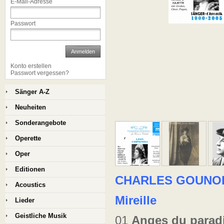
E-Mail-Adresse
Passwort
Anmelden
Konto erstellen
Passwort vergessen?
Sänger A-Z
Neuheiten
Sonderangebote
Operette
Oper
Editionen
CHARLES GOUNO
Acoustics
Mireille
Lieder
Geistliche Musik
01
Anges du parad