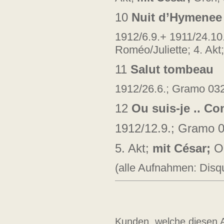
10
Nuit d’Hymenee .
1912/6.9.+ 1911/24.10
Roméo/Juliette; 4. Akt
11
Salut tombeau
1912/26.6.; Gramo 032
12
Ou suis-je .. C
1912/12.9.; Gramo 0
5. Akt;
mit César;
O
(alle Aufnahmen: Dis
Kunden, welche diesen Ar