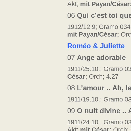
Akt;
mit Payan/César
06
Qui c’est toi que
1912/12.9; Gramo 0341
mit Payan/César;
Orc
Roméo & Juliette
07
Ange adorable
1911/25.10.; Gramo 03
César;
Orch; 4.27
08
L’amour .. Ah, le
1911/19.10.; Gramo 03
09
O nuit divine .. 
1911/24.10.; Gramo 03
Akt;
mit César;
Orch; 