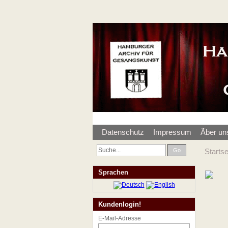
Datenschutz
Impressum
Ãber un
Go
Startse
Sprachen
Kundenlogin!
E-Mail-Adresse