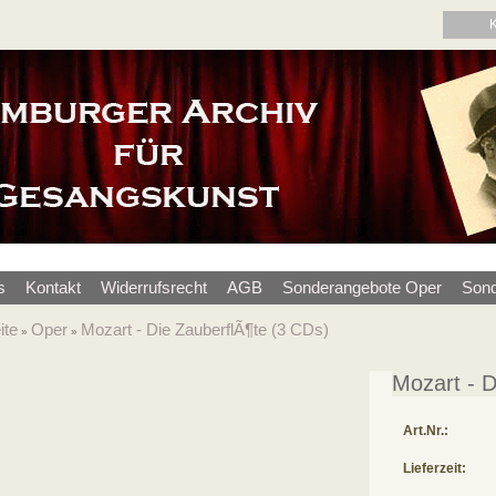
s
Kontakt
Widerrufsrecht
AGB
Sonderangebote Oper
Sond
ite
Oper
Mozart - Die ZauberflÃ¶te (3 CDs)
»
»
Mozart - D
Art.Nr.:
Lieferzeit: