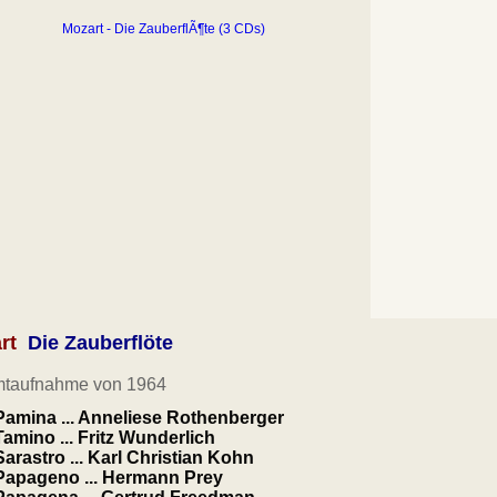
rt
Die Zauberflöte
taufnahme von 1964
Pamina ... Anneliese Rothenberger
Tamino ... Fritz Wunderlich
Sarastro ... Karl Christian Kohn
Papageno ... Hermann Prey