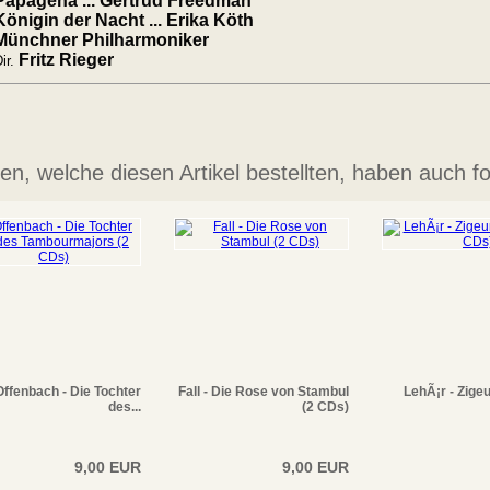
Papagena ... Gertrud Freedman
Königin der Nacht ... Erika Köth
Münchner Philharmoniker
Fritz Rieger
ir.
n, welche diesen Artikel bestellten, haben auch fo
Offenbach - Die Tochter
Fall - Die Rose von Stambul
LehÃ¡r - Zigeu
des...
(2 CDs)
9,00 EUR
9,00 EUR