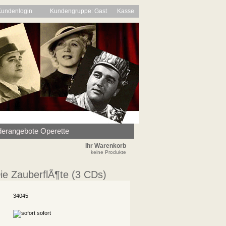
Kundenlogin
Kundengruppe: Gast
Kasse
erangebote Operette
Ihr Warenkorb
keine Produkte
ie ZauberflÃ¶te (3 CDs)
34045
sofort