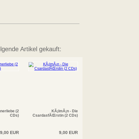
lgende Artikel gekauft:
nerliebe (2
KÃ¡lmÃ¡n - Die
CDs)
CsardasfÃŒrstin (2 CDs)
9,00 EUR
9,00 EUR