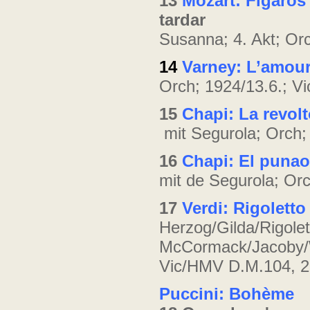
13
Mozart: Figaros
tardar
Susanna; 4. Akt; Orc
14
Varney: L’amour
Orch; 1924/13.6.; V
15
Chapi: La revol
mit Segurola; Orch;
16
Chapi: El puna
mit de Segurola; Orc
17
Verdi: Rigoletto
Herzog/Gilda/Rigolet
McCormack/Jacoby/W
Vic/HMV D.M.104, 2
Puccini: Bohème