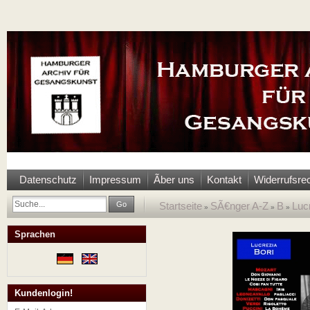
Datenschutz
Impressum
Ãber uns
Kontakt
Widerrufsre
Go
Startseite
SÃ€nger A-Z
B
Luc
»
»
»
Sprachen
Kundenlogin!