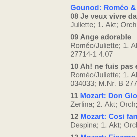
Gounod: Roméo & J
08 Je veux vivre da
Juliette; 1. Akt; Or
09 Ange adorable
Roméo/Juliette; 1. A
27714-1 4.07
10 Ah! ne fuis pas
Roméo/Juliette; 1. A
034033; M.Nr. B 277
11
Mozart: Don Gi
Zerlina; 2. Akt; Orc
12
Mozart: Cosi fan
Despina; 1. Akt; Orc