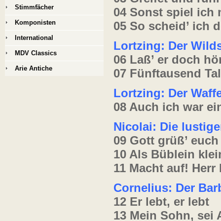
Stimmfächer
04 Sonst spiel ich 
Komponisten
05 So scheid’ ich 
International
Lortzing: Der Wild
MDV Classics
06 Laß’ er doch hö
Arie Antiche
07 Fünftausend Tal
Lortzing: Der Waf
08 Auch ich war ei
Nicolai: Die lusti
09 Gott grüß’ euch
10 Als Büblein klei
11 Macht auf! Herr 
Cornelius: Der Ba
12 Er lebt, er lebt
13 Mein Sohn, sei 