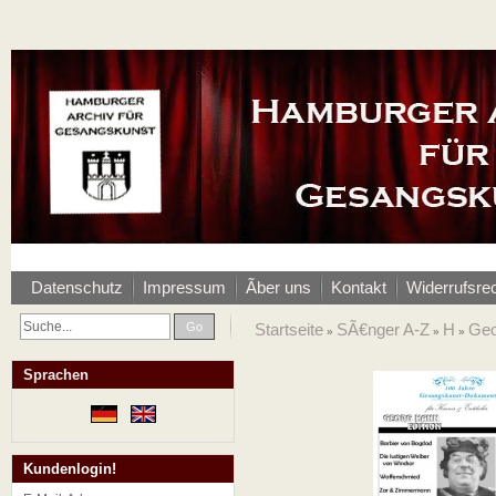
Datenschutz
Impressum
Ãber uns
Kontakt
Widerrufsre
Go
Startseite
SÃ€nger A-Z
H
Geo
»
»
»
Sprachen
Kundenlogin!