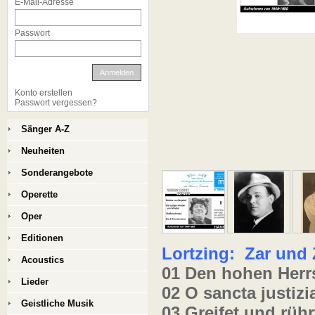
E-Mail-Adresse
Passwort
Anmelden
Konto erstellen
Passwort vergessen?
Sänger A-Z
Neuheiten
Sonderangebote
Operette
Oper
Editionen
Lortzing: Zar un
Acoustics
01 Den hohen Herr
Lieder
02 O sancta justizi
Geistliche Musik
03 Greifet und rüh