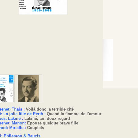
enet: Thais :
Voilà donc la terrible cité
: La jolie fille de Perth :
Quand la flamme de l’amour
bes: Lakmé :
Lakmé, ton doux regard
enet: Manon:
Epouse quelque brave fille
od: Mireille :
Couplets
: Philemon & Baucis