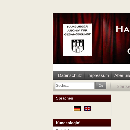
Datenschutz
Impressum
Ãber un
Go
Startse
Sprachen
Kundenlogin!