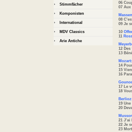
06 Cou
Stimmfächer
07 Aux 
Komponisten
Massen
08 C’es
International
09 Je s
MDV Classics
10
Offe
11
Ross
Arie Antiche
Meyerb
12 Des 
13 Bén
Mozart
14 Pour
15 Vien
16 Para
Gounod
17 Le v
18 Vou
Berlio
19 Une 
20 Dev
Mussor
21 J’ai
22 Je s
23 Mort