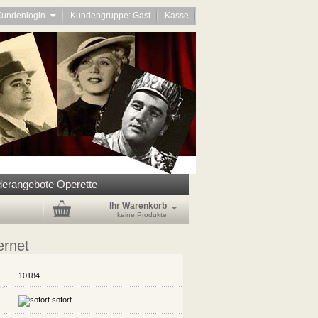
Kundenlogin
Kundengruppe: Gast
Kasse
erangebote Operette
Ihr Warenkorb
keine Produkte
rnet
10184
sofort