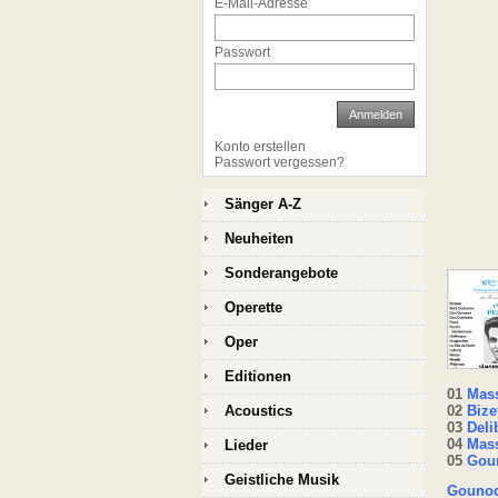
E-Mail-Adresse
Passwort
Anmelden
Konto erstellen
Passwort vergessen?
Sänger A-Z
Neuheiten
Sonderangebote
Operette
Oper
Editionen
01
Mass
Acoustics
02
Bizet
03
Deli
04
Mass
Lieder
05
Goun
Geistliche Musik
Gounod