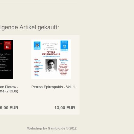
lgende Artikel gekauft:
on Flotow -
Petros Epitropakis - Vol. 1
me (2 CDs)
9,00 EUR
13,00 EUR
Webshop
by Gambio.de © 2012