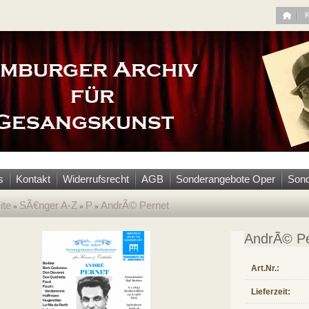
s
Kontakt
Widerrufsrecht
AGB
Sonderangebote Oper
Sond
ite
SÃ€nger A-Z
P
AndrÃ© Pernet
»
»
»
AndrÃ© Pe
Art.Nr.:
Lieferzeit: