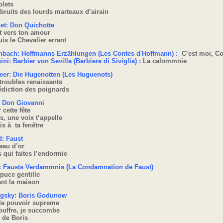
plets
bruits des lourds marteaux d’airain
et: Don Quichotte
t vers ton amour
uis le Chevalier errant
nbach: Hoffmanns Erzählungen (Les Contes d'Hoffmann) :
C’est moi, Co
ini: Barbier von Sevilla (Barbiere di Siviglia) :
La calommnie
eer: Die Hugenotten (Les Huguenots)
troubles renaissants
édiction des poignards
: Don Giovanni
 cette fête
s, une voix t’appelle
is à ta fenêtre
: Faust
eau d’or
s qui faites l’endormie
z: Fausts Verdammnis (La Condamnation de Faust)
puce gentille
ant la maison
gsky: Boris Godunow
 le pouvoir supreme
ouffre, je succombe
 de Boris