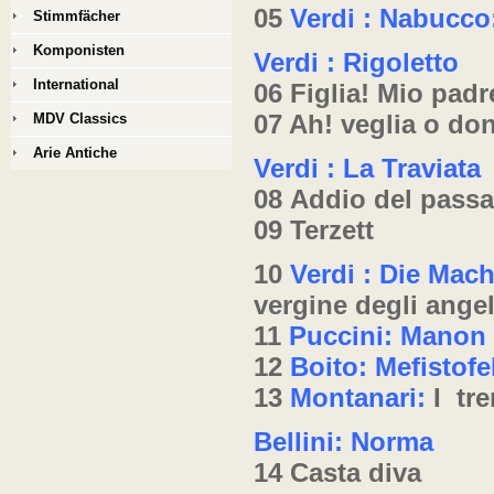
05
Verdi : Nabucco
Stimmfächer
Komponisten
Verdi : Rigoletto
International
06 Figlia! Mio padr
07 Ah! veglia o do
MDV Classics
Arie Antiche
Verdi : La Traviata
08 Addio del passa
09 Terzett
10
Verdi :
Die Macht
vergine degli angel
11
Puccini: Manon 
12
Boito: Mefistofel
13
Montanari:
I tre
Bellini: Norma
14 Casta diva