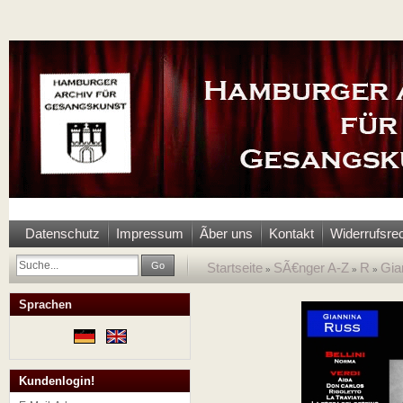
Datenschutz
Impressum
Ãber uns
Kontakt
Widerrufsre
Go
Startseite
SÃ€nger A-Z
R
Gia
»
»
»
Sprachen
Kundenlogin!