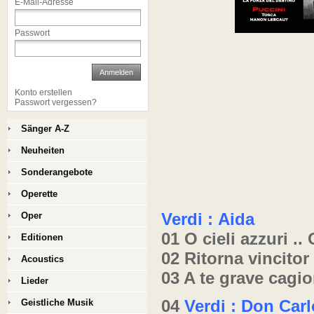
E-Mail-Adresse
Passwort
Anmelden
Konto erstellen
Passwort vergessen?
Sänger A-Z
Neuheiten
Sonderangebote
Operette
Verdi : Aida
Oper
01 O cieli azzuri ..
Editionen
02 Ritorna vincitor
Acoustics
03 A te grave cagi
Lieder
04
Verdi : Don Carl
Geistliche Musik