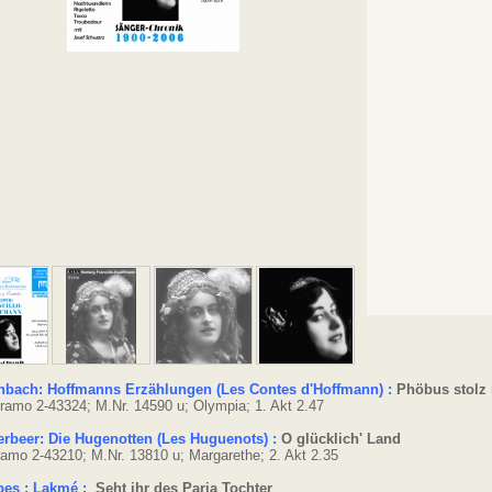
nbach: Hoffmanns Erzählungen (Les Contes d'Hoffmann) :
Phöbus stolz
ramo 2-43324; M.Nr. 14590 u; Olympia; 1. Akt 2.47
rbeer: Die Hugenotten (Les Huguenots) :
O glücklich' Land
amo 2-43210; M.Nr. 13810 u; Margarethe; 2. Akt 2.35
bes : Lakmé :
Seht ihr des Paria Tochter