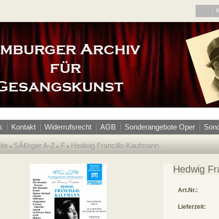
s
Kontakt
Widerrufsrecht
AGB
Sonderangebote Oper
Sond
ite
SÃ€nger A-Z
F
Hedwig Francillo-Kaufmann
»
»
»
Hedwig Fr
Art.Nr.:
Lieferzeit: