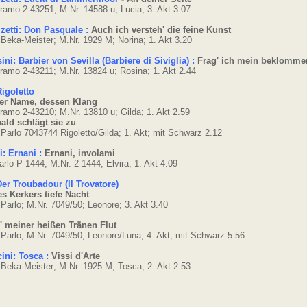
ramo 2-43251, M.Nr. 14588 u; Lucia; 3. Akt 3.07
zetti: Don Pasquale :
Auch ich versteh' die feine Kunst
 Beka-Meister; M.Nr. 1929 M; Norina; 1. Akt 3.20
ini: Barbier von Sevilla (Barbiere di Siviglia) :
Frag' ich mein beklomme
ramo 2-43211; M.Nr. 13824 u; Rosina; 1. Akt 2.44
Rigoletto
rer Name, dessen Klang
ramo 2-43210; M.Nr. 13810 u; Gilda; 1. Akt 2.59
bald schlägt sie zu
 Parlo 7043744 Rigoletto/Gilda; 1. Akt; mit Schwarz 2.12
i: Ernani :
Ernani, involami
arlo P 1444; M.Nr. 2-1444; Elvira; 1. Akt 4.09
Der Troubadour (Il Trovatore)
es Kerkers tiefe Nacht
 Parlo; M.Nr. 7049/50; Leonore; 3. Akt 3.40
' meiner heißen Tränen Flut
 Parlo; M.Nr. 7049/50; Leonore/Luna; 4. Akt; mit Schwarz 5.56
ini: Tosca :
Vissi d'Arte
 Beka-Meister; M.Nr. 1925 M; Tosca; 2. Akt 2.53