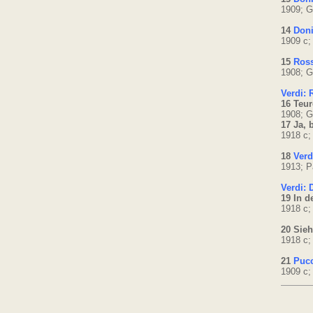
1909; G
14
Doni
1909 c;
15
Ross
1908; G
Verdi: 
16 Teu
1908; G
17 Ja, 
1918 c;
18
Verd
1913; P
Verdi: 
19 In d
1918 c;
20 Sieh
1918 c;
21
Pucc
1909 c;