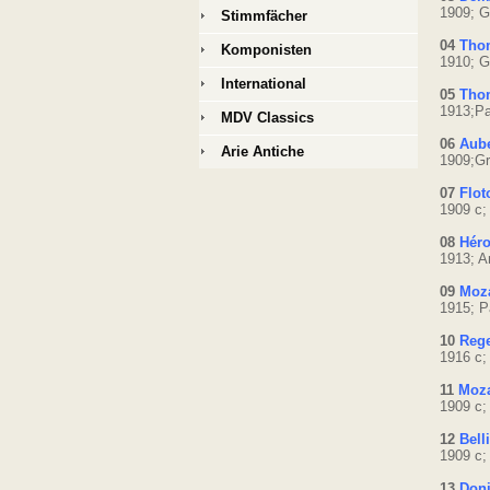
1909; G
Stimmfächer
04
Thom
Komponisten
1910; G
International
05
Tho
1913;Pa
MDV Classics
06
Aube
Arie Antiche
1909;Gr
07
Flot
1909 c;
08
Héro
1913; A
09
Moza
1915; P
10
Rege
1916 c;
11
Moza
1909 c;
12
Bell
1909 c;
13
Doni