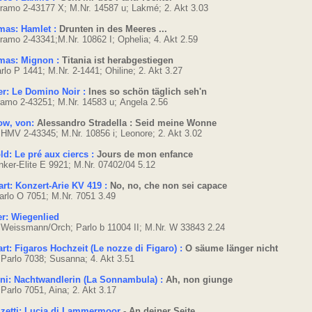
ramo 2-43177 X; M.Nr. 14587 u; Lakmé; 2. Akt 3.03
as: Hamlet :
Drunten in des Meeres ...
ramo 2-43341;M.Nr. 10862 I; Ophelia; 4. Akt 2.59
mas: Mignon :
Titania ist herabgestiegen
rlo P 1441; M.Nr. 2-1441; Ohiline; 2. Akt 3.27
r: Le Domino Noir :
Ines so schön täglich seh'n
amo 2-43251; M.Nr. 14583 u; Angela 2.56
ow, von:
Alessandro Stradella : Seid meine Wonne
 HMV 2-43345; M.Nr. 10856 i; Leonore; 2. Akt 3.02
ld: Le pré aux ciercs :
Jours de mon enfance
nker-Elite E 9921; M.Nr. 07402/04 5.12
rt: Konzert-Arie KV 419 :
No, no, che non sei capace
arlo O 7051; M.Nr. 7051 3.49
r: Wiegenlied
 Weissmann/Orch; Parlo b 11004 II; M.Nr. W 33843 2.24
rt: Figaros Hochzeit (Le nozze di Figaro) :
O säume länger nicht
 Parlo 7038; Susanna; 4. Akt 3.51
ini: Nachtwandlerin (La Sonnambula) :
Ah, non giunge
 Parlo 7051, Aina; 2. Akt 3.17
zetti: Lucia di Lammermoor
- An deiner Seite