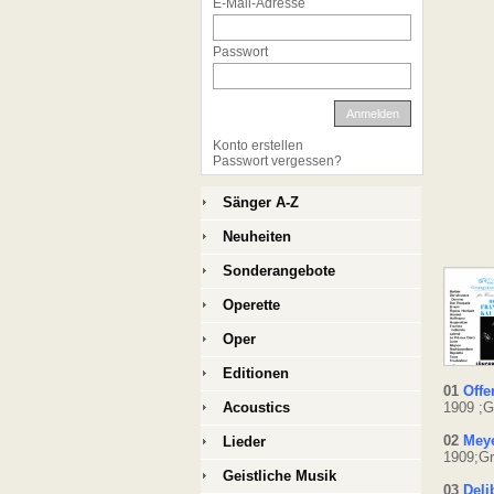
E-Mail-Adresse
Passwort
Anmelden
Konto erstellen
Passwort vergessen?
Sänger A-Z
Neuheiten
Sonderangebote
Operette
Oper
Editionen
01
Offe
Acoustics
1909 ;G
02
Meye
Lieder
1909;Gr
Geistliche Musik
03
Deli