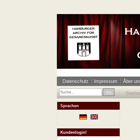
Datenschutz
Impressum
Ãber un
Go
Startse
Sprachen
Kundenlogin!