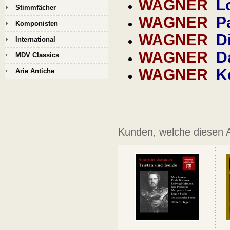
WAGNER
L
Stimmfächer
WAGNER
Pa
Komponisten
WAGNER
D
International
WAGNER
D
MDV Classics
WAGNER
K
Arie Antiche
Kunden, welche diesen Ar