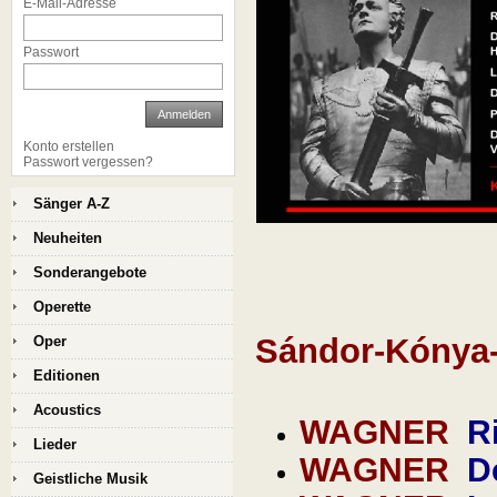
E-Mail-Adresse
Passwort
Anmelden
Konto erstellen
Passwort vergessen?
Sänger A-Z
Neuheiten
Sonderangebote
Operette
Sándor-Kónya-
Oper
Editionen
Acoustics
WAGNER
R
Lieder
WAGNER
D
Geistliche Musik