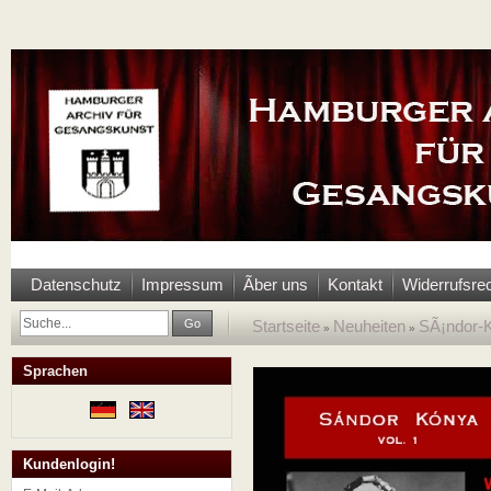
Datenschutz
Impressum
Ãber uns
Kontakt
Widerrufsre
Go
Startseite
Neuheiten
SÃ¡ndor-K
»
»
Sprachen
Kundenlogin!