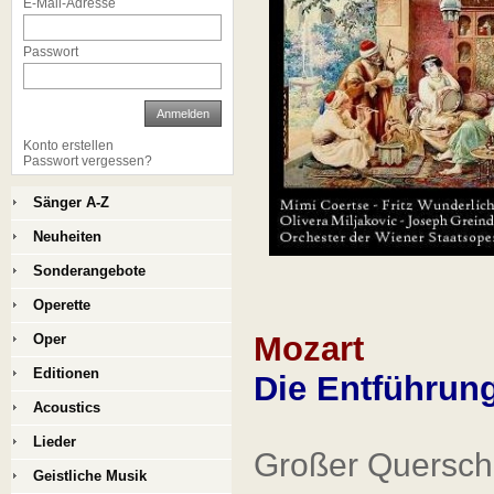
E-Mail-Adresse
Passwort
Anmelden
Konto erstellen
Passwort vergessen?
Sänger A-Z
Neuheiten
Sonderangebote
Operette
Mozart
Oper
Editionen
Die Entführun
Acoustics
Lieder
Großer Querschn
Geistliche Musik