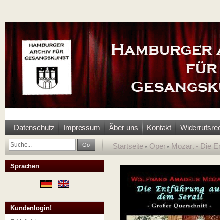
Datenschutz
Impressum
Ãber uns
Kontakt
Widerrufsre
Go
Startseite
Oper
Mozart - Die E
»
»
Sprachen
Kundenlogin!