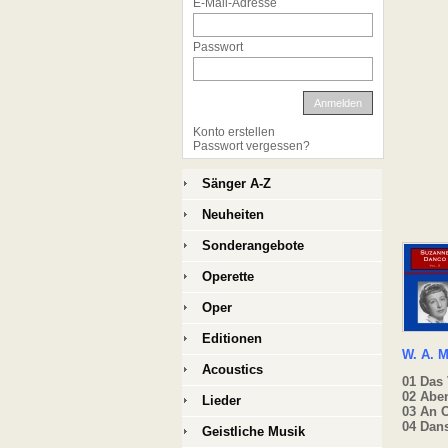
E-Mail-Adresse
Passwort
Anmelden
Konto erstellen
Passwort vergessen?
Sänger A-Z
Neuheiten
Sonderangebote
Operette
Oper
Editionen
W. A. M
Acoustics
01 Das 
02 Abe
Lieder
03 An 
04 Dans
Geistliche Musik