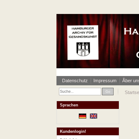
Datenschutz
Impressum
Ãber un
Go
Startse
Sprachen
Kundenlogin!