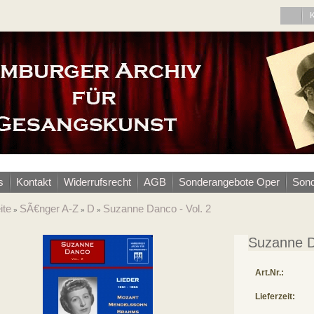
s
Kontakt
Widerrufsrecht
AGB
Sonderangebote Oper
Sond
ite
SÃ€nger A-Z
D
Suzanne Danco - Vol. 2
»
»
»
Suzanne D
Art.Nr.:
Lieferzeit: