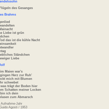
Mendelssohn
 Flügeln des Gesanges
es Brahms
genlied
 wandelten
Mainacht
e Liebe ist grün
ndchen
Tod das ist die kühle Nacht
deinsamkeit
htwandler
ntag
gebliches Ständchen
 ewiger Liebe
olf
 im Maien war's
 gingen Herz zur Ruh'
eckt mich mit Blumen
ihr schwebet
 was trägt der Boden hier
dem Schatten meiner Locken
bin ich dein
 blasen zum Abmarsch
 Aufnahme-Jahr
 Guido Agosti / 1953