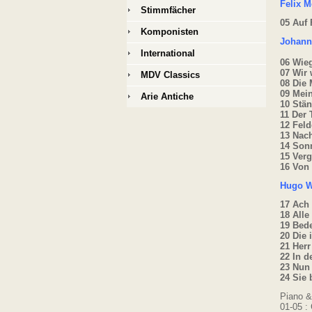
Felix 
Stimmfächer
05 Auf
Komponisten
Johann
International
06 Wie
07 Wir
MDV Classics
08 Die 
09 Mein
Arie Antiche
10 Stä
11 Der 
12 Fel
13 Nac
14 Son
15 Ver
16 Von
Hugo W
17 Ach
18 Alle
19 Bed
20 Die 
21 Herr
22 In 
23 Nun 
24 Sie
Piano &
01-05 :