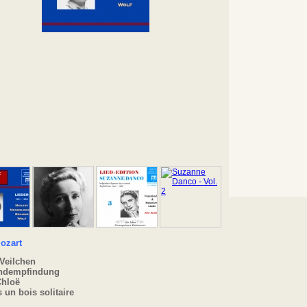
ozart
Veilchen
ndempfindung
Chloë
 un bois solitaire