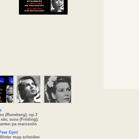
s
so (Runeberg); op.3
 säv, susa (Fröding);
anten pa marssnön
Peer Gynt
 Winter mag scheiden