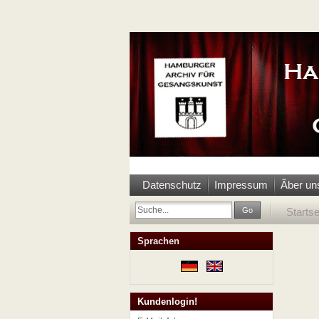
Datenschutz
Impressum
Ãber un
Go
Startse
Sprachen
Kundenlogin!