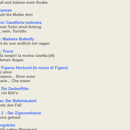
laf und träume mein Knabe
 Carmen
seh’die Mutter dort
i: Cavalleria rusticana
euer Sohn einst fortzog
, nein, Turiddu
: Madame Butterfly
st du nun endlich mir sagen
: Tosca
la sospiri la nostra casetta (dt)
 deinen Augen
 Figaros Hochzeit (le nozze di Figaro)
gi amor
usanna .. Dove sono
’aria .. Che soave
 Die Zauberflöte
 ich fühl’s
er: Der Bettelstudent
setz den Fall
 J. : Der Zigeunerbaron
uns getraut
angström
till natten (Bergman)