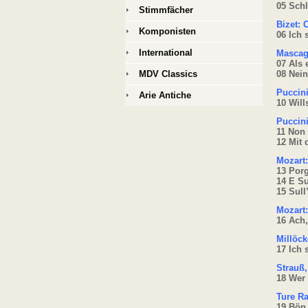
05 Sch
Stimmfächer
Bizet:
Komponisten
06 Ich 
International
Mascagn
07 Als 
MDV Classics
08 Nein
Puccini
Arie Antiche
10 Will
Puccini
11 Non 
12 Mit
Mozart:
13 Por
14 E S
15 Sull
Mozart:
16 Ach,
Millöck
17 Ich 
Strauß,
18 Wer 
Ture R
19 Bön 