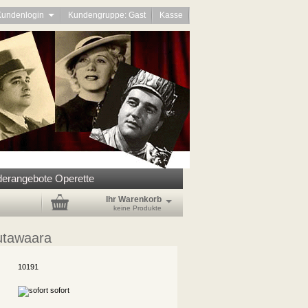
Kundenlogin
Kundengruppe: Gast
Kasse
erangebote Operette
Ihr Warenkorb
keine Produkte
utawaara
10191
sofort