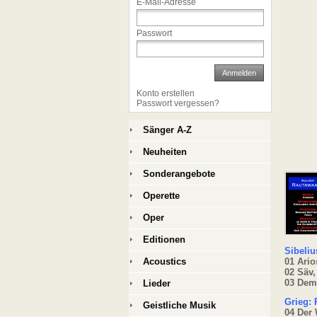
E-Mail-Adresse
Passwort
Anmelden
Konto erstellen
Passwort vergessen?
Sänger A-Z
Neuheiten
Sonderangebote
Operette
Oper
Editionen
Sibeliu
Acoustics
01 Ario
02 Säv,
03 Dem
Lieder
Grieg: 
Geistliche Musik
04 Der