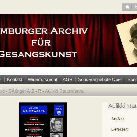
s
Kontakt
Widerrufsrecht
AGB
Sonderangebote Oper
Sond
ite
SÃ€nger A-Z
R
Aulikki Rautawaara
»
»
»
Aulikki Ra
Art.Nr.:
Lieferzeit: