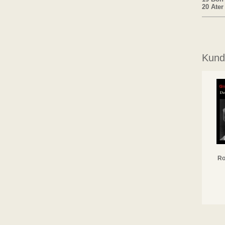
20 Ater
Kunde
Ro