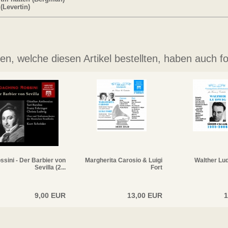
 (Levertin)
n, welche diesen Artikel bestellten, haben auch fo
ssini - Der Barbier von
Margherita Carosio & Luigi
Walther Lud
Sevilla (2...
Fort
9,00 EUR
13,00 EUR
1