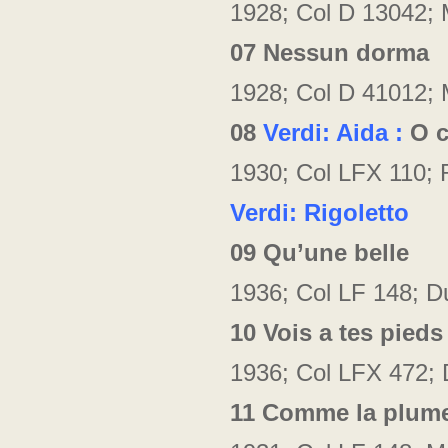
1928; Col D 13042;
07
Nessun dorma
1928; Col D 41012;
08
Verdi: Aida :
O c
1930; Col LFX 110;
Verdi: Rigoletto
09
Qu’une belle
1936; Col LF 148; D
10
Vois a tes pieds
1936; Col LFX 472; 
11
Comme la plume