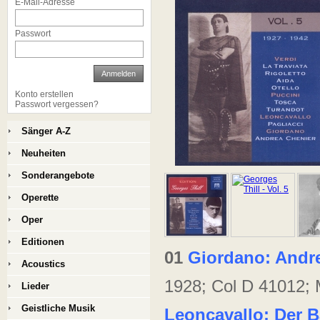
E-Mail-Adresse
Passwort
Anmelden
Konto erstellen
Passwort vergessen?
Sänger A-Z
Neuheiten
Sonderangebote
Operette
Oper
Editionen
01
Giordano: Andr
Acoustics
1928; Col D 41012;
Lieder
Geistliche Musik
Leoncavallo: Der Ba