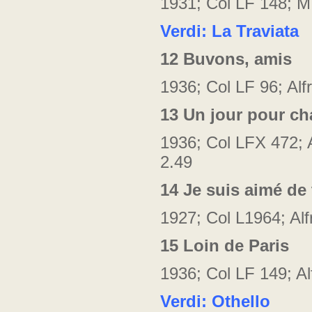
1931; Col LF 148; M
Verdi: La Traviata
12
Buvons, amis
1936; Col LF 96; Alf
13
Un jour pour ch
1936; Col LFX 472; A
2.49
14
Je suis aimé de 
1927; Col L1964; Alf
15
Loin de Paris
1936; Col LF 149; Al
Verdi: Othello