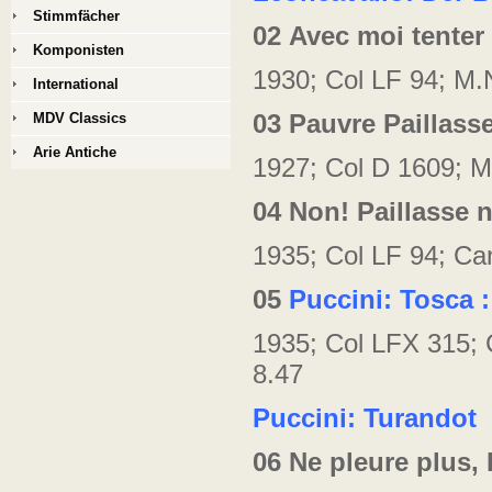
Stimmfächer
02
Avec moi tenter
Komponisten
1930; Col LF 94; M.
International
03
Pauvre Paillass
MDV Classics
Arie Antiche
1927; Col D 1609; M
04
Non! Paillasse n
1935; Col LF 94; Ca
05
Puccini: Tosca :
1935; Col LFX 315;
8.47
Puccini: Turandot
06
Ne pleure plus, 