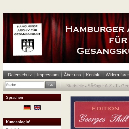
Datenschutz
Impressum
Ãber uns
Kontakt
Widerrufsre
Go
Startseite
SÃ€nger A-Z
T
Geor
»
»
»
Sprachen
Kundenlogin!