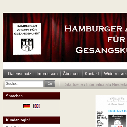
Datenschutz
Impressum
Ãber uns
Kontakt
Widerrufsre
Go
Startseite
International
Niederl
»
»
Sprachen
Kundenlogin!