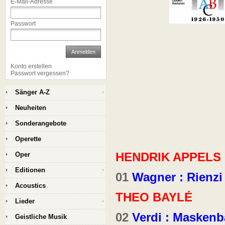
E-Mail-Adresse
Passwort
Anmelden
Konto erstellen
Passwort vergessen?
Sänger A-Z
Neuheiten
Sonderangebote
Operette
HENDRIK APPELS
Oper
Editionen
01
Wagner : Rienzi
Acoustics
THEO BAYLÉ
Lieder
02
Verdi : Maskenba
Geistliche Musik