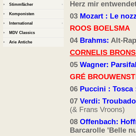
Herz mir
entwende
Stimmfächer
Komponisten
03
Mozart : Le nozz
International
ROOS BOELSMA
MDV Classics
04
Brahms:
Alt-Ra
Arie Antiche
CORNELIS BRON
05
Wagner: Parsifal
GRÉ BROUWENST
06
Puccini : Tosca 
07
Verdi: Troubadou
(& Frans Vroons)
08
Offenbach:
Hoff
Barcarolle 'Belle n