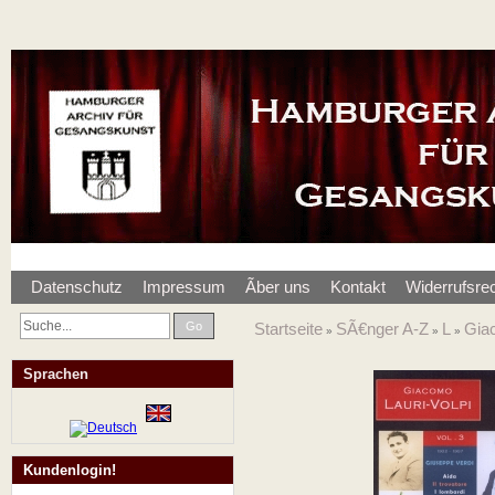
Datenschutz
Impressum
Ãber uns
Kontakt
Widerrufsre
Go
Startseite
SÃ€nger A-Z
L
Giac
»
»
»
Sprachen
Kundenlogin!