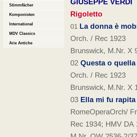
GIUSEPPE VERDI
Stimmfächer
Rigoletto
Komponisten
International
La donna è mobi
01
MDV Classics
Orch. / Rec 1923
Arie Antiche
Brunswick, M.Nr. X 
02
Questa o quella
Orch. / Rec 1923
Brunswick, M.Nr. X 
03
Ella mi fu rapita
RomeOperaOrch/ Fr
Rec 1934; HMV DA 
M.Nr. OW 2536-2/37