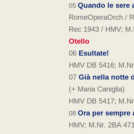
Quando le sere 
05
RomeOperaOrch / R
Rec 1943 /
HMV; M.
Otello
06
Esultate!
HMV DB 5416;
M.Nr
07
Già nella notte
(+ Maria Caniglia)
HMV DB 5417;
M.Nr
Ora per sempre 
08
HMV; M.Nr. 2BA 47